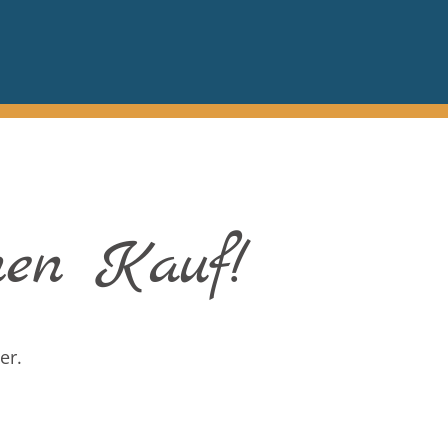
nen Kauf!
er.