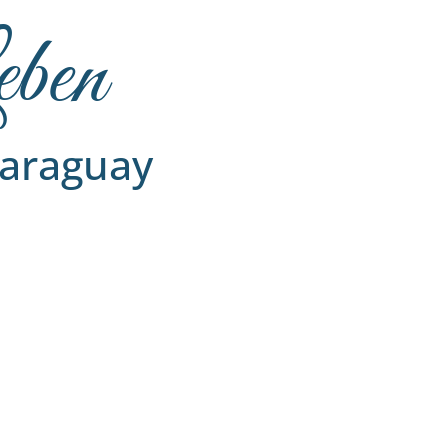
eben
Paraguay
3