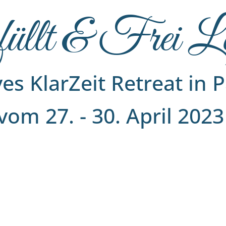
üllt & Frei L
ves KlarZeit Retreat
in 
vom 27. - 30. April 202