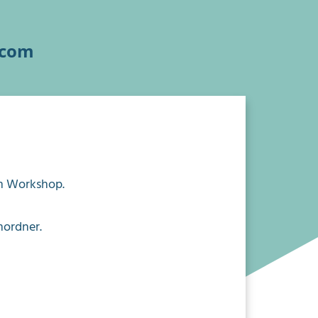
.com
m Workshop
.
mordner.