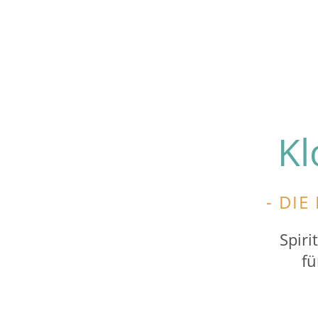
Kl
- DIE
Spir
fü