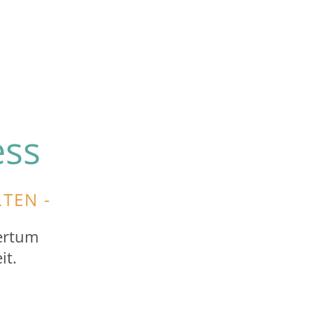
ess
LTEN -
ertum
it.