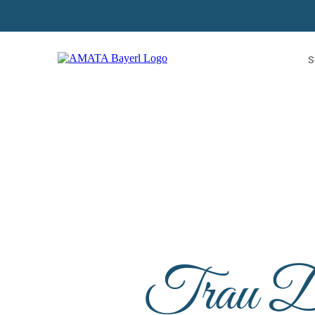
S
Trau D