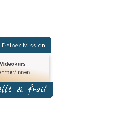
 Deiner Mission
Videokurs
nehmer/Innen
llt & frei!