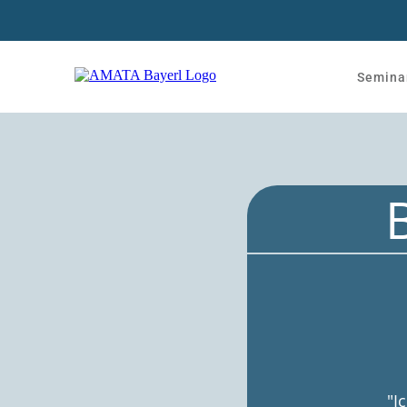
Semina
"I