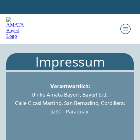
Seminare & Kurse
Kloster meets Business
Impressum
Bücher
AMATAs Blog
Über mich
Verantwortlich:
Ulrike Amata Bayerl , Bayerl S.r.l.
Log
Calle C casi Martino, San Bernadino, Cordillera:
3290 - Paraguay