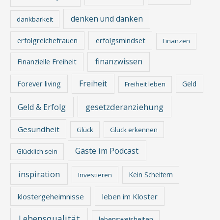
denken und danken
dankbarkeit
erfolgreichefrauen
erfolgsmindset
Finanzen
finanzwissen
Finanzielle Freiheit
Freiheit
Forever living
Geld
Freiheit leben
gesetzderanziehung
Geld & Erfolg
Gesundheit
Glück
Glück erkennen
Gäste im Podcast
Glücklich sein
inspiration
Kein Scheitern
Investieren
klostergeheimnisse
leben im Kloster
Lebensqualität
lebensweisheiten