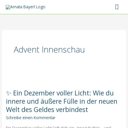
Zum
Hau
Inhalt
springen
Advent Innenschau
✨ Ein Dezember voller Licht: Wie du
innere und äußere Fülle in der neuen
Welt des Geldes verbindest
Schreibe einen Kommentar
Ein Dezember voller Licht lädt dich ein, innezuhalten – und