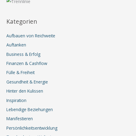
der
neuen
Kategorien
Welt
des
Aufbauen von Reichweite
Geldes
verbindest
Auftanken
Business & Erfolg
Finanzen & Cashflow
Fülle & Freiheit
Gesundheit & Energie
Hinter den Kulissen
Inspiration
Lebendige Beziehungen
Manifestieren
Persönlichkeitsentwicklung