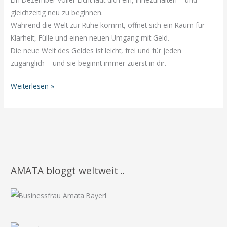
gleichzeitig neu zu beginnen.
Während die Welt zur Ruhe kommt, öffnet sich ein Raum für
Klarheit, Fülle und einen neuen Umgang mit Geld.
Die neue Welt des Geldes ist leicht, frei und für jeden
zugänglich – und sie beginnt immer zuerst in dir.
✨
Weiterlesen »
Ein
Dezember
voller
Licht:
Wie
du
AMATA bloggt weltweit ..
innere
und
äußere
Fülle
in