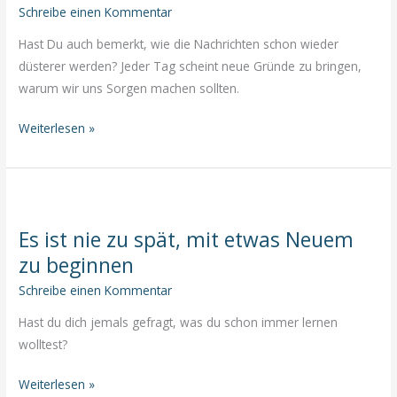
Zeit
Schreibe einen Kommentar
“gleich”
Hast Du auch bemerkt, wie die Nachrichten schon wieder
oder
düsterer werden? Jeder Tag scheint neue Gründe zu bringen,
“später”
warum wir uns Sorgen machen sollten.
gesagt?
Angst
Weiterlesen »
ist
ein
schlechter
Begleiter
Es ist nie zu spät, mit etwas Neuem
zu beginnen
Schreibe einen Kommentar
Hast du dich jemals gefragt, was du schon immer lernen
wolltest?
Es
Weiterlesen »