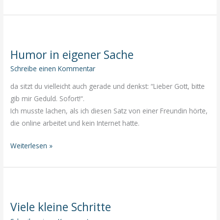
ist
nie
zu
spät,
Humor in eigener Sache
mit
etwas
Schreibe einen Kommentar
Neuem
da sitzt du vielleicht auch gerade und denkst: “Lieber Gott, bitte
zu
gib mir Geduld. Sofort!“.
beginnen
Ich musste lachen, als ich diesen Satz von einer Freundin hörte,
die online arbeitet und kein Internet hatte.
Humor
Weiterlesen »
in
eigener
Sache
Viele kleine Schritte