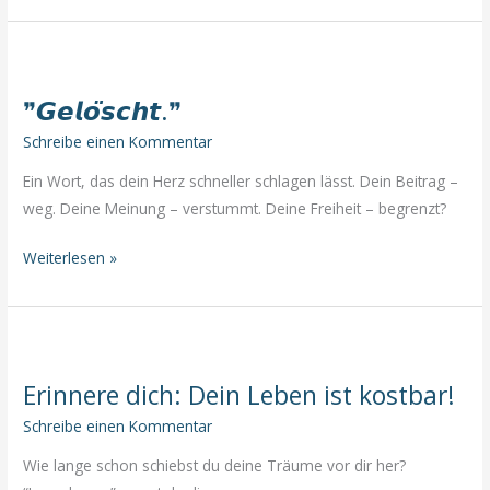
Käfig
❞𝙂𝙚𝙡𝙤̈𝙨𝙘𝙝𝙩.❞
Schreibe einen Kommentar
Ein Wort, das dein Herz schneller schlagen lässt. Dein Beitrag –
weg. Deine Meinung – verstummt. Deine Freiheit – begrenzt?
❞𝙂𝙚𝙡𝙤̈𝙨𝙘𝙝𝙩.❞
Weiterlesen »
Erinnere dich: Dein Leben ist kostbar!
Schreibe einen Kommentar
Wie lange schon schiebst du deine Träume vor dir her?