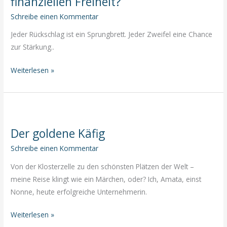
finanziellen Freiheit?
Schreibe einen Kommentar
Jeder Rückschlag ist ein Sprungbrett. Jeder Zweifel eine Chance
zur Stärkung..
Rückschläge
Weiterlesen »
auf
dem
Weg
zur
Der goldene Käfig
finanziellen
Freiheit?
Schreibe einen Kommentar
Von der Klosterzelle zu den schönsten Plätzen der Welt –
meine Reise klingt wie ein Märchen, oder? Ich, Amata, einst
Nonne, heute erfolgreiche Unternehmerin.
Der
Weiterlesen »
goldene