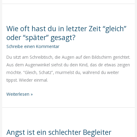
oft
nur
ein
Wie oft hast du in letzter Zeit “gleich”
Zeichen
oder “später” gesagt?
dafür,
dass
Schreibe einen Kommentar
du
Du sitzt am Schreibtisch, die Augen auf den Bildschirm gerichtet.
dich
Aus dem Augenwinkel siehst du dein Kind, das dir etwas zeigen
von
möchte. “Gleich, Schatz”, murmelst du, während du weiter
deiner
tippst. Wieder einmal.
wahren
Leidenschaft
Wie
Weiterlesen »
entfernt
oft
hast
hast
du
in
Angst ist ein schlechter Begleiter
letzter