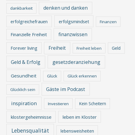
denken und danken
dankbarkeit
erfolgreichefrauen
erfolgsmindset
Finanzen
finanzwissen
Finanzielle Freiheit
Freiheit
Forever living
Geld
Freiheit leben
gesetzderanziehung
Geld & Erfolg
Gesundheit
Glück
Glück erkennen
Gäste im Podcast
Glücklich sein
inspiration
Kein Scheitern
Investieren
klostergeheimnisse
leben im Kloster
Lebensqualität
lebensweisheiten