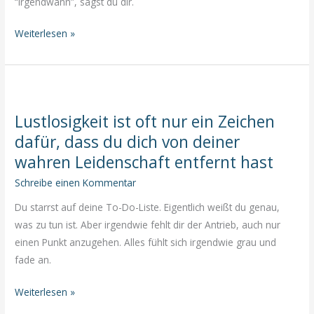
“Irgendwann”, sagst du dir.
Erinnere
Weiterlesen »
dich:
Dein
Leben
ist
Lustlosigkeit ist oft nur ein Zeichen
kostbar!
dafür, dass du dich von deiner
wahren Leidenschaft entfernt hast
Schreibe einen Kommentar
Du starrst auf deine To-Do-Liste. Eigentlich weißt du genau,
was zu tun ist. Aber irgendwie fehlt dir der Antrieb, auch nur
einen Punkt anzugehen. Alles fühlt sich irgendwie grau und
fade an.
Lustlosigkeit
Weiterlesen »
ist