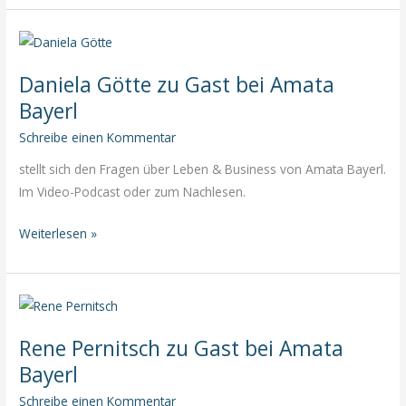
zu
Gast
bei
Daniela Götte zu Gast bei Amata
Amata
Bayerl
Bayerl
Schreibe einen Kommentar
stellt sich den Fragen über Leben & Business von Amata Bayerl.
Im Video-Podcast oder zum Nachlesen.
Daniela
Weiterlesen »
Götte
zu
Gast
bei
Rene Pernitsch zu Gast bei Amata
Amata
Bayerl
Bayerl
Schreibe einen Kommentar