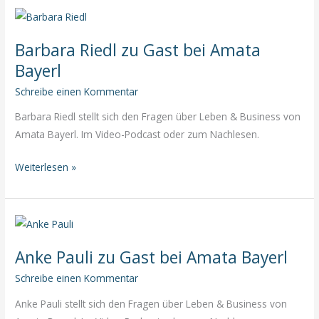
Gast
bei
Barbara Riedl zu Gast bei Amata
Amata
Bayerl
Bayerl
Schreibe einen Kommentar
Barbara Riedl stellt sich den Fragen über Leben & Business von
Amata Bayerl. Im Video-Podcast oder zum Nachlesen.
Barbara
Weiterlesen »
Riedl
zu
Gast
bei
Anke Pauli zu Gast bei Amata Bayerl
Amata
Bayerl
Schreibe einen Kommentar
Anke Pauli stellt sich den Fragen über Leben & Business von