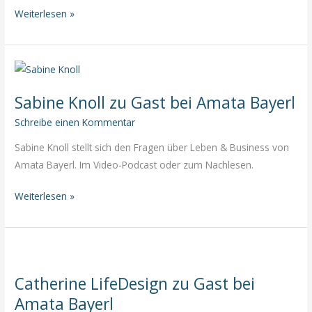
Rita
Weiterlesen »
Maria
Strondl
zu
Gast
Sabine Knoll zu Gast bei Amata Bayerl
bei
Amata
Schreibe einen Kommentar
Bayerl
Sabine Knoll stellt sich den Fragen über Leben & Business von
Amata Bayerl. Im Video-Podcast oder zum Nachlesen.
Sabine
Weiterlesen »
Knoll
zu
Gast
bei
Catherine LifeDesign zu Gast bei
Amata
Amata Bayerl
Bayerl