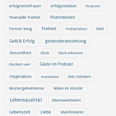
erfolgreichefrauen
erfolgsmindset
Finanzen
finanzwissen
Finanzielle Freiheit
Freiheit
Forever living
Geld
Freiheit leben
gesetzderanziehung
Geld & Erfolg
Gesundheit
Glück
Glück erkennen
Gäste im Podcast
Glücklich sein
inspiration
Kein Scheitern
Investieren
klostergeheimnisse
leben im Kloster
Lebensqualität
lebensweisheiten
Lebenszeit
Liebe
Manifestieren