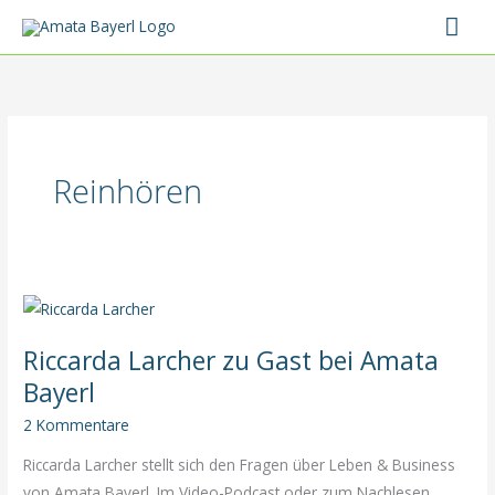
Zum
Hau
Inhalt
springen
Reinhören
Riccarda Larcher zu Gast bei Amata
Bayerl
2 Kommentare
Riccarda Larcher stellt sich den Fragen über Leben & Business
von Amata Bayerl. Im Video-Podcast oder zum Nachlesen.