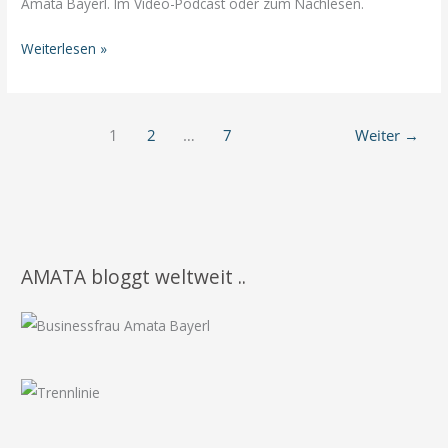
Amata Bayerl. Im Video-Podcast oder zum Nachlesen.
Anke
Weiterlesen »
Pauli
zu
Gast
1
2
…
7
Weiter
→
bei
Amata
Bayerl
AMATA bloggt weltweit ..