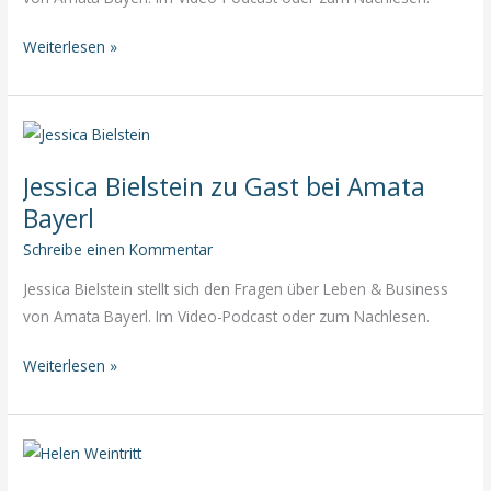
Riccarda
Weiterlesen »
Larcher
zu
Gast
bei
Jessica Bielstein zu Gast bei Amata
Amata
Bayerl
Bayerl
Schreibe einen Kommentar
Jessica Bielstein stellt sich den Fragen über Leben & Business
von Amata Bayerl. Im Video-Podcast oder zum Nachlesen.
Jessica
Weiterlesen »
Bielstein
zu
Gast
bei