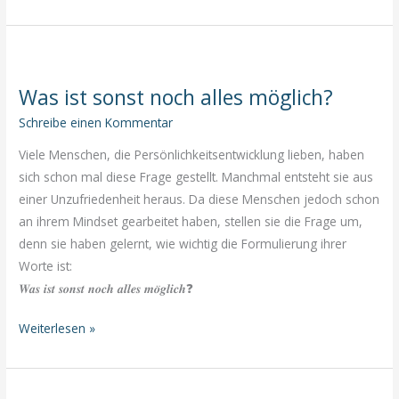
Geld
darf
man
nicht
Was ist sonst noch alles möglich?
nachlaufen,
…
Schreibe einen Kommentar
Viele Menschen, die Persönlichkeitsentwicklung lieben, haben
sich schon mal diese Frage gestellt. Manchmal entsteht sie aus
einer Unzufriedenheit heraus. Da diese Menschen jedoch schon
an ihrem Mindset gearbeitet haben, stellen sie die Frage um,
denn sie haben gelernt, wie wichtig die Formulierung ihrer
Worte ist:
𝑾𝒂𝒔 𝒊𝒔𝒕 𝒔𝒐𝒏𝒔𝒕 𝒏𝒐𝒄𝒉 𝒂𝒍𝒍𝒆𝒔 𝒎𝒐̈𝒈𝒍𝒊𝒄𝒉❓
Was
Weiterlesen »
ist
sonst
noch