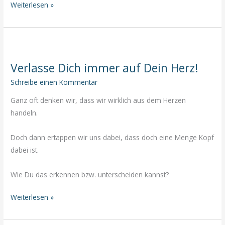
„Wᴇɴɴ
Weiterlesen »
ᴅᴇʀ
Sᴄʜüʟᴇʀ
ʙᴇʀᴇɪᴛ
ɪsᴛ,
Verlasse Dich immer auf Dein Herz!
ᴇʀsᴄʜᴇɪɴᴛ
ᴅᴇʀ
Schreibe einen Kommentar
Lᴇʜʀᴇʀ.“
Ganz oft denken wir, dass wir wirklich aus dem Herzen
handeln.
Doch dann ertappen wir uns dabei, dass doch eine Menge Kopf
dabei ist.
Wie Du das erkennen bzw. unterscheiden kannst?
Verlasse
Weiterlesen »
Dich
immer