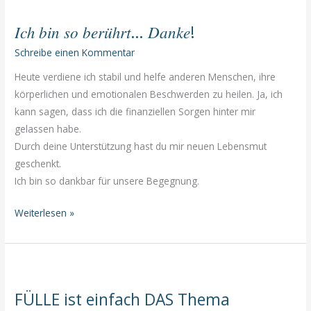
alles
𝐼𝑐ℎ 𝑏𝑖𝑛 𝑠𝑜 𝑏𝑒𝑟𝑢̈ℎ𝑟𝑡… 𝐷𝑎𝑛𝑘𝑒!
möglich?
Schreibe einen Kommentar
Heute verdiene ich stabil und helfe anderen Menschen, ihre
körperlichen und emotionalen Beschwerden zu heilen. Ja, ich
kann sagen, dass ich die finanziellen Sorgen hinter mir
gelassen habe.
Durch deine Unterstützung hast du mir neuen Lebensmut
geschenkt.
Ich bin so dankbar für unsere Begegnung.
𝐼𝑐ℎ
Weiterlesen »
𝑏𝑖𝑛
𝑠𝑜
𝑏𝑒𝑟𝑢̈ℎ𝑟𝑡…
𝐷𝑎𝑛𝑘𝑒!
FÜLLE ist einfach DAS Thema