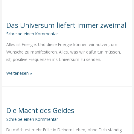
zum
Erfolg:
Wie
Das Universum liefert immer zweimal
du
alles
Schreibe einen Kommentar
erreichst,
Alles ist Energie. Und diese Energie können wir nutzen, um
was
Wünsche zu manifestieren. Alles, was wir dafür tun müssen,
du
ist, positive Frequenzen ins Universum zu senden.
dir
wünschst
Das
Weiterlesen »
Universum
liefert
immer
zweimal
Die Macht des Geldes
Schreibe einen Kommentar
Du möchtest mehr Fülle in Deinem Leben, ohne Dich ständig