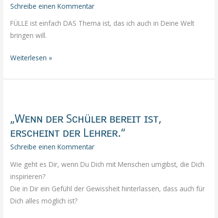
Schreibe einen Kommentar
FÜLLE ist einfach DAS Thema ist, das ich auch in Deine Welt
bringen will.
FÜLLE
Weiterlesen »
ist
einfach
DAS
Thema
„Wᴇɴɴ ᴅᴇʀ Sᴄʜüʟᴇʀ ʙᴇʀᴇɪᴛ ɪsᴛ,
ᴇʀsᴄʜᴇɪɴᴛ ᴅᴇʀ Lᴇʜʀᴇʀ.“
Schreibe einen Kommentar
Wie geht es Dir, wenn Du Dich mit Menschen umgibst, die Dich
inspirieren?
Die in Dir ein Gefühl der Gewissheit hinterlassen, dass auch für
Dich alles möglich ist?