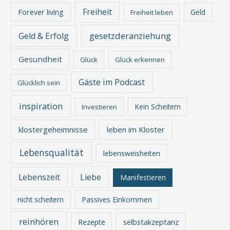
Freiheit
Forever living
Geld
Freiheit leben
gesetzderanziehung
Geld & Erfolg
Gesundheit
Glück
Glück erkennen
Gäste im Podcast
Glücklich sein
inspiration
Kein Scheitern
Investieren
klostergeheimnisse
leben im Kloster
Lebensqualität
lebensweisheiten
Lebenszeit
Liebe
Manifestieren
nicht scheitern
Passives Einkommen
reinhören
Rezepte
selbstakzeptanz