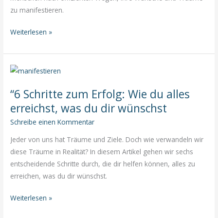
zu manifestieren.
Meditation
Weiterlesen »
zur
Manifestation
deiner
größten
“6 Schritte zum Erfolg: Wie du alles
Wünsche
in
erreichst, was du dir wünschst
sieben
Schreibe einen Kommentar
Minuten
Jeder von uns hat Träume und Ziele. Doch wie verwandeln wir
diese Träume in Realität? In diesem Artikel gehen wir sechs
entscheidende Schritte durch, die dir helfen können, alles zu
erreichen, was du dir wünschst.
“6
Weiterlesen »
Schritte