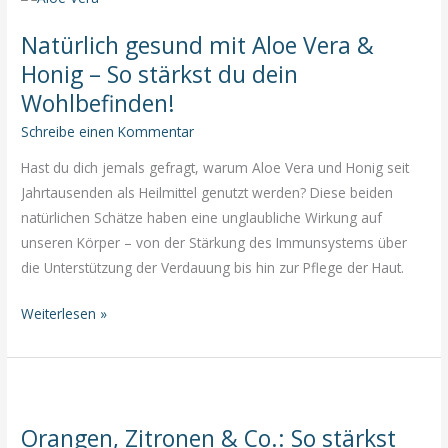
passiert
Natürlich gesund mit Aloe Vera &
in
deinem
Honig – So stärkst du dein
Körper?
Wohlbefinden!
Schreibe einen Kommentar
Hast du dich jemals gefragt, warum Aloe Vera und Honig seit
Jahrtausenden als Heilmittel genutzt werden? Diese beiden
natürlichen Schätze haben eine unglaubliche Wirkung auf
unseren Körper – von der Stärkung des Immunsystems über
die Unterstützung der Verdauung bis hin zur Pflege der Haut.
Natürlich
Weiterlesen »
gesund
mit
Aloe
Vera
Orangen, Zitronen & Co.: So stärkst
&