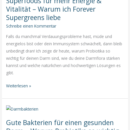
Superfoods für mehr Energie &
Meine
Vitalität – Warum ich Forever
radikal
ehrliche
Supergreens liebe
Antwort
Schreibe einen Kommentar
für
Falls du manchmal Verdauungsprobleme hast, müde und
ein
energielos bist oder dein Immunsystem schwächelt, dann bleib
erfülltes
unbedingt dran! Ich zeige dir heute, warum Probiotika so
Leben
wichtig für deinen Darm sind, wie du deine Darmflora stärken
kannst und welche natürlichen und hochwertigen Lösungen es
gibt.
Superfoods
Weiterlesen »
für
mehr
Energie
&
Gute Bakterien für einen gesunden
Vitalität
–