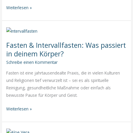
Leaky
Weiterlesen »
Gut
Syndrom
–
Ist
Fasten & Intervallfasten: Was passiert
dein
Darm
in deinem Körper?
undicht?
Schreibe einen Kommentar
Fasten ist eine jahrtausendealte Praxis, die in vielen Kulturen
und Religionen tief verwurzelt ist – sei es als spirituelle
Reinigung, gesundheitliche Maßnahme oder einfach als
bewusste Pause für Körper und Geist.
Fasten
Weiterlesen »
&
Intervallfasten:
Was