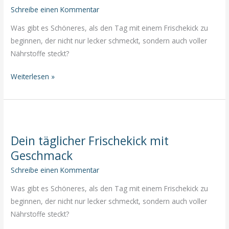
Abwehrkräfte
Schreibe einen Kommentar
natürlich
Was gibt es Schöneres, als den Tag mit einem Frischekick zu
beginnen, der nicht nur lecker schmeckt, sondern auch voller
Nährstoffe steckt?
Vitamin
Weiterlesen »
D:
Das
unterschätzte
Sonnenvitamin
Dein täglicher Frischekick mit
–
Geschmack
Warum
du
Schreibe einen Kommentar
es
Was gibt es Schöneres, als den Tag mit einem Frischekick zu
auch
beginnen, der nicht nur lecker schmeckt, sondern auch voller
im
Nährstoffe steckt?
Winter