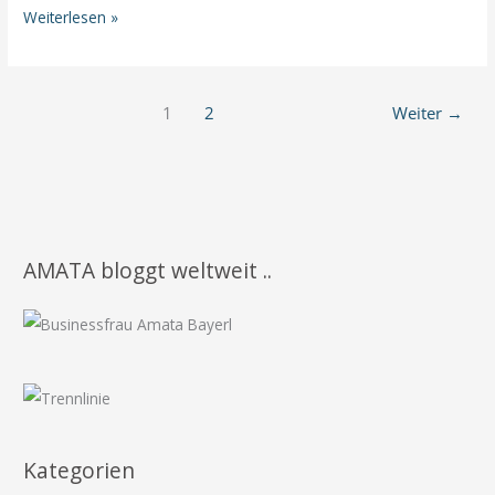
brauchst!
Dein
Weiterlesen »
täglicher
Frischekick
mit
1
2
Weiter
→
Geschmack
AMATA bloggt weltweit ..
Kategorien