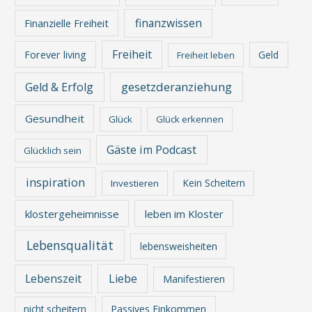
finanzwissen
Finanzielle Freiheit
Freiheit
Forever living
Geld
Freiheit leben
gesetzderanziehung
Geld & Erfolg
Gesundheit
Glück
Glück erkennen
Gäste im Podcast
Glücklich sein
inspiration
Kein Scheitern
Investieren
klostergeheimnisse
leben im Kloster
Lebensqualität
lebensweisheiten
Lebenszeit
Liebe
Manifestieren
nicht scheitern
Passives Einkommen