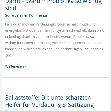
Darm – Warum Probiotika so wichtig
Warum
sind
ich
Schreibe einen Kommentar
Forever
Supergreens
Falls du manchmal Verdauungsprobleme hast, müde und
liebe
energielos bist oder dein Immunsystem schwächelt, dann bleib
unbedingt dran! Ich zeige dir heute, warum Probiotika so
wichtig für deinen Darm sind, wie du deine Darmflora stärken
kannst und welche natürlichen und hochwertigen Lösungen es
gibt.
Gute
Weiterlesen »
Bakterien
für
einen
gesunden
Ballaststoffe: Die unterschätzten
Darm
Helfer für Verdauung & Sättigung
–
Warum