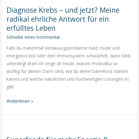
bringst
Diagnose Krebs – und jetzt? Meine
du
radikal ehrliche Antwort für ein
deinen
Körper
erfülltes Leben
in
Schreibe einen Kommentar
Schwung
Falls du manchmal Verdauungsprobleme hast, müde und
energielos bist oder dein Immunsystem schwächelt, dann bleib
unbedingt dran! Ich zeige dir heute, warum Probiotika so
wichtig für deinen Darm sind, wie du deine Darmflora stärken
kannst und welche natürlichen und hochwertigen Lösungen es
gibt.
Diagnose
Weiterlesen »
Krebs
–
und
jetzt?