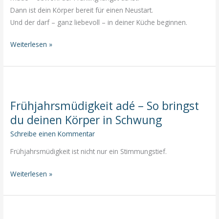
Dann ist dein Körper bereit für einen Neustart.
Und der darf – ganz liebevoll – in deiner Küche beginnen.
Der
Weiterlesen »
Frühjahrsputz
für
deinen
Körper
Frühjahrsmüdigkeit adé – So bringst
–
du deinen Körper in Schwung
So
startest
Schreibe einen Kommentar
du
Frühjahrsmüdigkeit ist nicht nur ein Stimmungstief.
mit
Leichtigkeit
Frühjahrsmüdigkeit
Weiterlesen »
adé
–
So