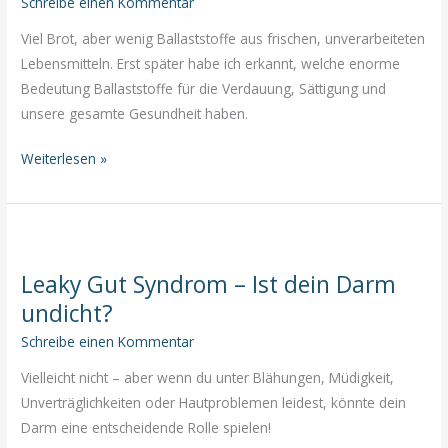
Schreibe einen Kommentar
Probiotika
Viel Brot, aber wenig Ballaststoffe aus frischen, unverarbeiteten
so
Lebensmitteln. Erst später habe ich erkannt, welche enorme
wichtig
Bedeutung Ballaststoffe für die Verdauung, Sättigung und
sind
unsere gesamte Gesundheit haben.
Ballaststoffe:
Weiterlesen »
Die
unterschätzten
Helfer
für
Leaky Gut Syndrom – Ist dein Darm
Verdauung
undicht?
&
Sättigung
Schreibe einen Kommentar
Vielleicht nicht – aber wenn du unter Blähungen, Müdigkeit,
Unverträglichkeiten oder Hautproblemen leidest, könnte dein
Darm eine entscheidende Rolle spielen!