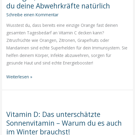
du deine Abwehrkräfte natürlich
Honig
–
Schreibe einen Kommentar
So
Wusstest du, dass bereits eine einzige Orange fast deinen
stärkst
gesamten Tagesbedarf an Vitamin C decken kann?
du
Zitrusfrüchte wie Orangen, Zitronen, Grapefruits oder
dein
Mandarinen sind echte Superhelden für dein Immunsystem. Sie
Wohlbefinden!
helfen deinem Körper, Infekte abzuwehren, sorgen für
gesunde Haut und sind echte Energiebooster!
Orangen,
Weiterlesen »
Zitronen
&
Co.:
So
Vitamin D: Das unterschätzte
stärkst
Sonnenvitamin – Warum du es auch
du
deine
im Winter brauchst!