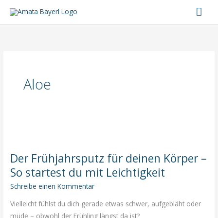
Zum
Hau
Inhalt
springen
Aloe
Der Frühjahrsputz für deinen Körper –
So startest du mit Leichtigkeit
Schreibe einen Kommentar
Vielleicht fühlst du dich gerade etwas schwer, aufgebläht oder
müde – obwohl der Frühling längst da ist?