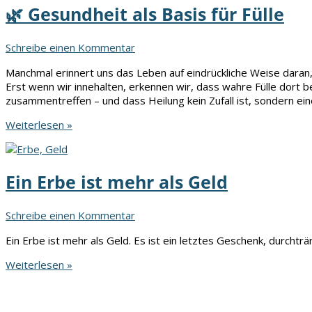
🌿 Gesundheit als Basis für Fülle
Schreibe einen Kommentar
Manchmal erinnert uns das Leben auf eindrückliche Weise daran, 
Erst wenn wir innehalten, erkennen wir, dass wahre Fülle dort 
zusammentreffen – und dass Heilung kein Zufall ist, sondern ei
🌿
Weiterlesen »
Gesundheit
als
Basis
Ein Erbe ist mehr als Geld
für
Fülle
Schreibe einen Kommentar
Ein Erbe ist mehr als Geld. Es ist ein letztes Geschenk, durchtr
Ein
Weiterlesen »
Erbe
ist
mehr