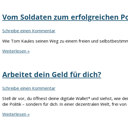
vor: Du
kannst
Vom Soldaten zum erfolgreichen P
nicht
einmal
ein
Schreibe einen Kommentar
Wasser
kaufen.
Wie Tom Kaules seinen Weg zu einem freien und selbstbestimmt
Vom
Weiterlesen »
Soldaten
zum
erfolgreichen
Arbeitet dein Geld für dich?
Podcaster
Schreibe einen Kommentar
Stell dir vor, du öffnest deine digitale Wallet* und siehst, wie de
die Politik – sondern für dich. In einer dezentralen Welt, frei von
Arbeitet
Weiterlesen »
dein
Geld