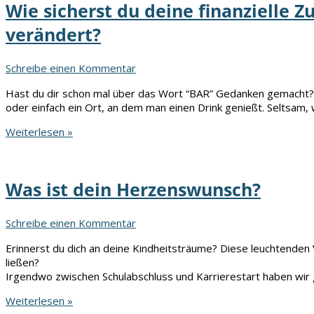
Wie sicherst du deine finanzielle Zu
als
Geld
verändert?
Schreibe einen Kommentar
Hast du dir schon mal über das Wort “BAR” Gedanken gemacht? E
oder einfach ein Ort, an dem man einen Drink genießt. Seltsam,
Wie
Weiterlesen »
sicherst
du
deine
Was ist dein Herzenswunsch?
finanzielle
Zukunft
in
Schreibe einen Kommentar
einer
Welt,
Erinnerst du dich an deine Kindheitsträume? Diese leuchtenden 
die
ließen?
sich
Irgendwo zwischen Schulabschluss und Karrierestart haben wir 
so
schnell
Was
Weiterlesen »
verändert?