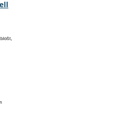
ell
blößt,
n