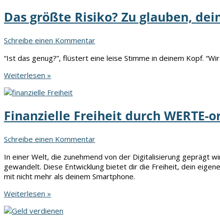
für
Das größte Risiko? Zu glauben, dein
dich?
Schreibe einen Kommentar
“Ist das genug?”, flüstert eine leise Stimme in deinem Kopf. “Wir
Das
Weiterlesen »
größte
Risiko?
Zu
Finanzielle Freiheit durch WERTE-
glauben,
dein
Geld
Schreibe einen Kommentar
sei
in
In einer Welt, die zunehmend von der Digitalisierung geprägt w
der
gewandelt. Diese Entwicklung bietet dir die Freiheit, dein eig
Bank
mit nicht mehr als deinem Smartphone.
sicher.
Finanzielle
Weiterlesen »
Freiheit
durch