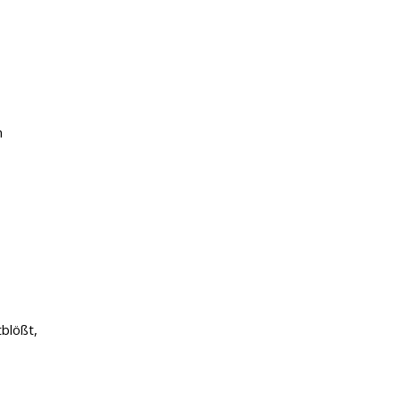
n
blößt,