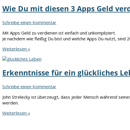
WERTE-
Wie Du mit diesen 3 Apps Geld ver
orientiertes
Unternehmertum
Schreibe einen Kommentar
Mit Apps Geld zu verdienen ist einfach und unkompliziert.
Je nachdem wie fleißig Du bist und welche Apps Du nutzt, sind 
Wie
Weiterlesen »
Du
mit
diesen
Erkenntnisse für ein glückliches L
3
Apps
Geld
Schreibe einen Kommentar
verdienen
kannst
John Strelecky ist überzeugt, dass jeder Mensch während seines
werden.
Erkenntnisse
Weiterlesen »
für
ein