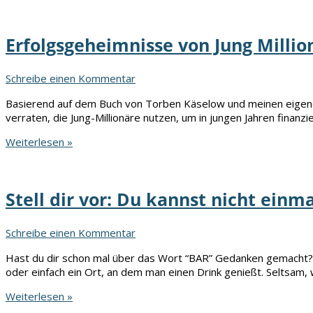
ist
dein
Herzenswunsch?
Erfolgsgeheimnisse von Jung Millio
Schreibe einen Kommentar
Basierend auf dem Buch von Torben Käselow und meinen eigenen
verraten, die Jung-Millionäre nutzen, um in jungen Jahren finanziel
Erfolgsgeheimnisse
Weiterlesen »
von
Jung
Millionären
Stell dir vor: Du kannst nicht einm
Schreibe einen Kommentar
Hast du dir schon mal über das Wort “BAR” Gedanken gemacht? E
oder einfach ein Ort, an dem man einen Drink genießt. Seltsam,
Stell
Weiterlesen »
dir