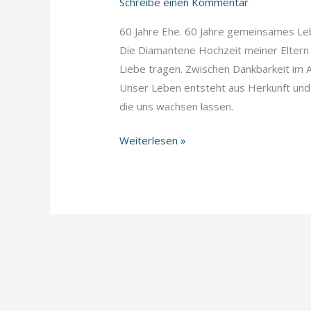
Schreibe einen Kommentar
60 Jahre Ehe. 60 Jahre gemeinsames Le
Die Diamantene Hochzeit meiner Eltern e
Liebe tragen. Zwischen Dankbarkeit im 
Unser Leben entsteht aus Herkunft und
die uns wachsen lassen.
Von
Weiterlesen »
Wurzeln,
Wegen
und
dem,
was
uns
prägt