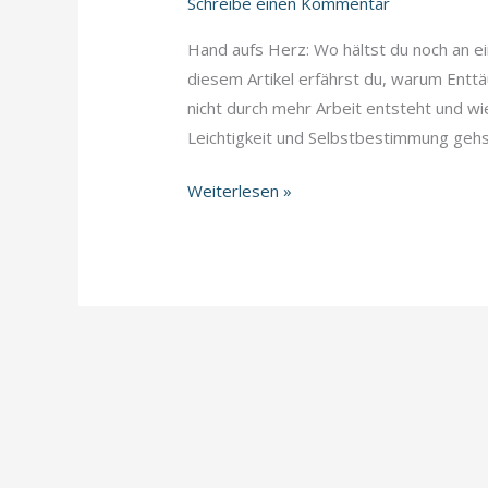
Schreibe einen Kommentar
Hand aufs Herz: Wo hältst du noch an eine
diesem Artikel erfährst du, warum Enttä
nicht durch mehr Arbeit entsteht und wi
Leichtigkeit und Selbstbestimmung gehs
Das
Weiterlesen »
Ende
der
Täuschung
–
Dein
Weg
zur
neuen
Identität