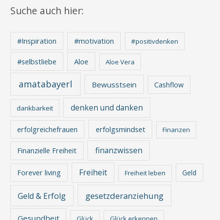
Suche auch hier:
#Inspiration
#motivation
#positivdenken
Aloe
#selbstliebe
Aloe Vera
amatabayerl
Bewusstsein
Cashflow
denken und danken
dankbarkeit
erfolgreichefrauen
erfolgsmindset
Finanzen
finanzwissen
Finanzielle Freiheit
Freiheit
Forever living
Geld
Freiheit leben
gesetzderanziehung
Geld & Erfolg
Gesundheit
Glück
Glück erkennen