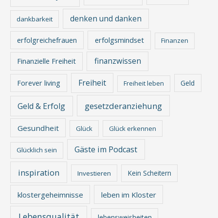
denken und danken
dankbarkeit
erfolgreichefrauen
erfolgsmindset
Finanzen
finanzwissen
Finanzielle Freiheit
Freiheit
Forever living
Geld
Freiheit leben
gesetzderanziehung
Geld & Erfolg
Gesundheit
Glück
Glück erkennen
Gäste im Podcast
Glücklich sein
inspiration
Kein Scheitern
Investieren
klostergeheimnisse
leben im Kloster
Lebensqualität
lebensweisheiten