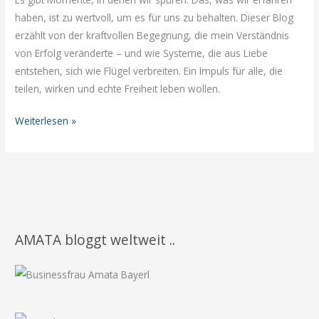
haben, ist zu wertvoll, um es für uns zu behalten. Dieser Blog
erzählt von der kraftvollen Begegnung, die mein Verständnis
von Erfolg veränderte – und wie Systeme, die aus Liebe
entstehen, sich wie Flügel verbreiten. Ein Impuls für alle, die
teilen, wirken und echte Freiheit leben wollen.
Wenn
Weiterlesen »
Systeme
zu
Flügeln
werden
–
Mit
AMATA bloggt weltweit ..
Menschen
Möglichkeiten
und
Chancen
zu