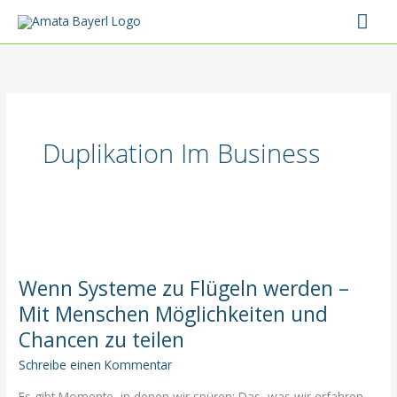
Zum
Hau
Inhalt
springen
Duplikation Im Business
Wenn Systeme zu Flügeln werden –
Mit Menschen Möglichkeiten und
Chancen zu teilen
Schreibe einen Kommentar
Es gibt Momente, in denen wir spüren: Das, was wir erfahren