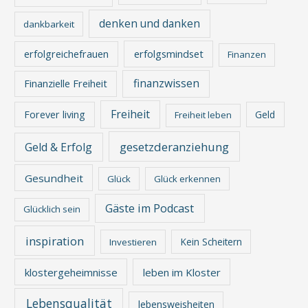
denken und danken
dankbarkeit
erfolgreichefrauen
erfolgsmindset
Finanzen
finanzwissen
Finanzielle Freiheit
Freiheit
Forever living
Geld
Freiheit leben
gesetzderanziehung
Geld & Erfolg
Gesundheit
Glück
Glück erkennen
Gäste im Podcast
Glücklich sein
inspiration
Kein Scheitern
Investieren
klostergeheimnisse
leben im Kloster
Lebensqualität
lebensweisheiten