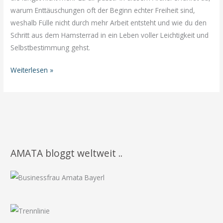
warum Enttäuschungen oft der Beginn echter Freiheit sind,
weshalb Fülle nicht durch mehr Arbeit entsteht und wie du den
Schritt aus dem Hamsterrad in ein Leben voller Leichtigkeit und
Selbstbestimmung gehst.
Das
Weiterlesen »
Ende
der
Täuschung
–
Dein
Weg
AMATA bloggt weltweit ..
zur
neuen
Identität