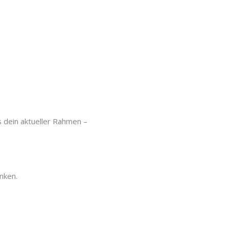
.
ls dein aktueller Rahmen –
nken.