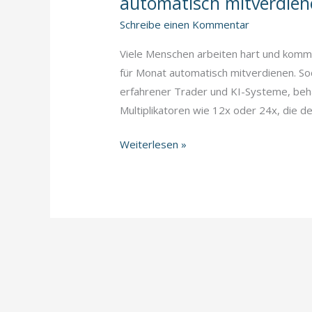
automatisch mitverdien
Schreibe einen Kommentar
Viele Menschen arbeiten hart und komme
für Monat automatisch mitverdienen. Soc
erfahrener Trader und KI-Systeme, behäl
Multiplikatoren wie 12x oder 24x, die d
💫
Weiterlesen »
Social
Trading
–
Warum
so
viele
Menschen
plötzlich