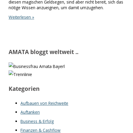
diesen magischen Geldsegen, sind aber nicht bereit, sich das
nötige Wissen anzueignen, um damit umzugehen.
Das
Weiterlesen »
schnelle,
mühelose
Geld,
ohne
viel
Aufwand
AMATA bloggt weltweit ..
–
wer
würde
das
nicht
wollen?
Kategorien
Aufbauen von Reichweite
Auftanken
Business & Erfolg
Finanzen & Cashflow