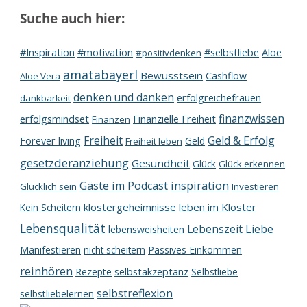
Suche auch hier:
#Inspiration
#motivation
Aloe
#selbstliebe
#positivdenken
amatabayerl
Bewusstsein
Cashflow
Aloe Vera
denken und danken
erfolgreichefrauen
dankbarkeit
finanzwissen
erfolgsmindset
Finanzielle Freiheit
Finanzen
Freiheit
Geld & Erfolg
Forever living
Geld
Freiheit leben
gesetzderanziehung
Gesundheit
Glück
Glück erkennen
inspiration
Gäste im Podcast
Glücklich sein
Investieren
klostergeheimnisse
leben im Kloster
Kein Scheitern
Lebensqualität
Lebenszeit
Liebe
lebensweisheiten
Manifestieren
nicht scheitern
Passives Einkommen
reinhören
Rezepte
selbstakzeptanz
Selbstliebe
selbstreflexion
selbstliebelernen