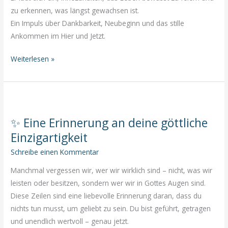
zu erkennen, was längst gewachsen ist.
Ein Impuls über Dankbarkeit, Neubeginn und das stille
Ankommen im Hier und Jetzt.
Ostermontag
Weiterlesen »
–
Leben
feiern,
ankommen,
✨ Eine Erinnerung an deine göttliche
neu
Einzigartigkeit
aufblühen
Schreibe einen Kommentar
Manchmal vergessen wir, wer wir wirklich sind – nicht, was wir
leisten oder besitzen, sondern wer wir in Gottes Augen sind.
Diese Zeilen sind eine liebevolle Erinnerung daran, dass du
nichts tun musst, um geliebt zu sein. Du bist geführt, getragen
und unendlich wertvoll – genau jetzt.