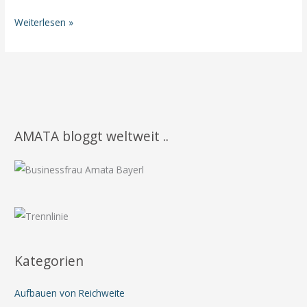
✨
Weiterlesen »
Eine
Erinnerung
an
deine
göttliche
Einzigartigkeit
AMATA bloggt weltweit ..
Kategorien
Aufbauen von Reichweite