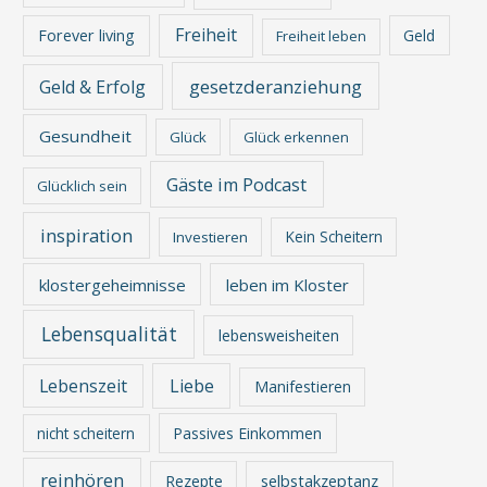
Freiheit
Forever living
Geld
Freiheit leben
gesetzderanziehung
Geld & Erfolg
Gesundheit
Glück
Glück erkennen
Gäste im Podcast
Glücklich sein
inspiration
Kein Scheitern
Investieren
klostergeheimnisse
leben im Kloster
Lebensqualität
lebensweisheiten
Lebenszeit
Liebe
Manifestieren
nicht scheitern
Passives Einkommen
reinhören
Rezepte
selbstakzeptanz