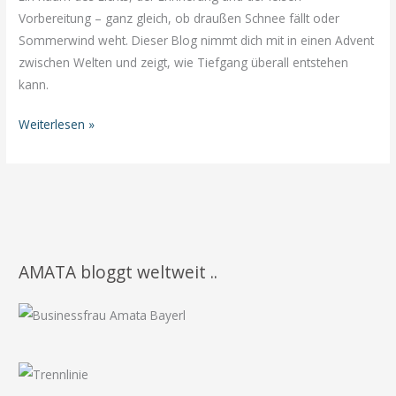
Vorbereitung – ganz gleich, ob draußen Schnee fällt oder
Sommerwind weht. Dieser Blog nimmt dich mit in einen Advent
zwischen Welten und zeigt, wie Tiefgang überall entstehen
kann.
Advent
Weiterlesen »
zwischen
Welten
–
Ein
innerer
Raum
AMATA bloggt weltweit ..
des
Lichts