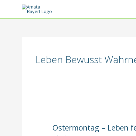
Zum
Inhalt
springen
Leben Bewusst Wahr
Ostermontag – Leben f