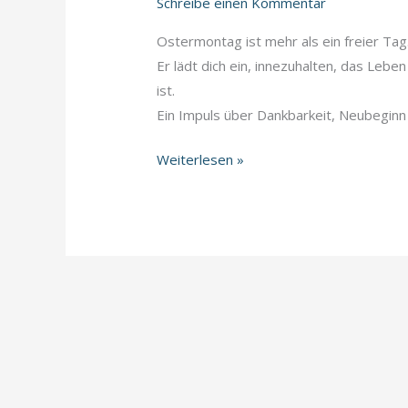
Schreibe einen Kommentar
Ostermontag ist mehr als ein freier Tag
Er lädt dich ein, innezuhalten, das Leb
ist.
Ein Impuls über Dankbarkeit, Neubeginn 
Ostermontag
Weiterlesen »
–
Leben
feiern,
ankommen,
neu
aufblühen