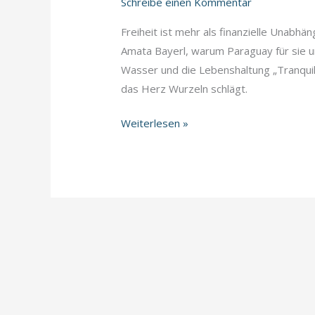
Schreibe einen Kommentar
Freiheit ist mehr als finanzielle Unabhän
Amata Bayerl, warum Paraguay für sie un
Wasser und die Lebenshaltung „Tranquil
das Herz Wurzeln schlägt.
Freiheit
Weiterlesen »
ist
eine
Wahl
–
Warum
Paraguay?