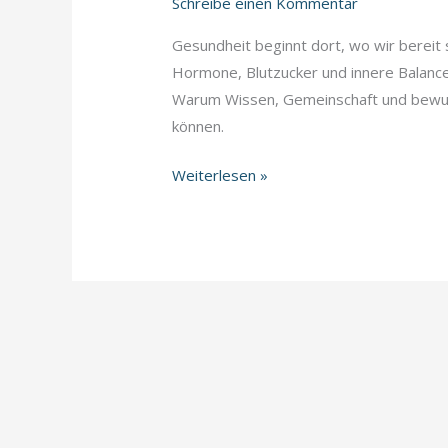
Schreibe einen Kommentar
Gesundheit beginnt dort, wo wir bereit 
Hormone, Blutzucker und innere Balance w
Warum Wissen, Gemeinschaft und bewus
können.
Gesundheit
Weiterlesen »
ist
keine
Insel