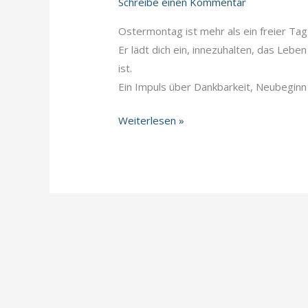
Schreibe einen Kommentar
Ostermontag ist mehr als ein freier Tag
Er lädt dich ein, innezuhalten, das Leb
ist.
Ein Impuls über Dankbarkeit, Neubeginn 
Ostermontag
Weiterlesen »
–
Leben
feiern,
ankommen,
neu
aufblühen