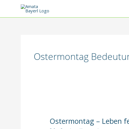
Zum
Inhalt
springen
Ostermontag Bedeutu
Ostermontag – Leben f