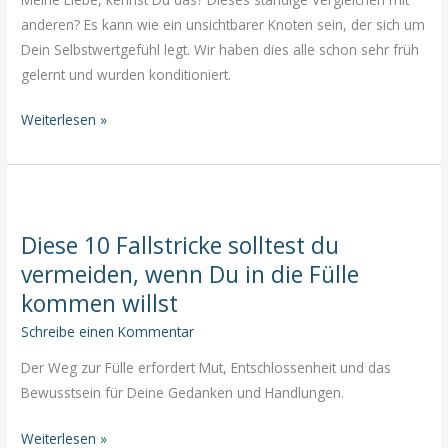
anderen? Es kann wie ein unsichtbarer Knoten sein, der sich um
Dein Selbstwertgefühl legt. Wir haben dies alle schon sehr früh
gelernt und wurden konditioniert.
Entdecke
Weiterlesen »
Deine
Einzigartigkeit:
Warum
vergleichen
Diese 10 Fallstricke solltest du
nicht
vermeiden, wenn Du in die Fülle
notwendig
ist
kommen willst
Schreibe einen Kommentar
Der Weg zur Fülle erfordert Mut, Entschlossenheit und das
Bewusstsein für Deine Gedanken und Handlungen.
Diese
Weiterlesen »