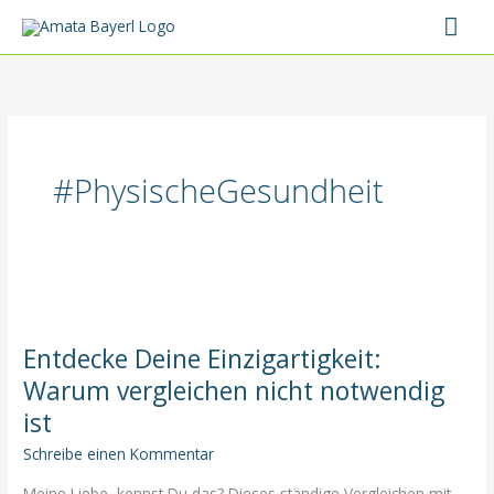
Zum
Hau
Inhalt
springen
#PhysischeGesundheit
Entdecke Deine Einzigartigkeit:
Warum vergleichen nicht notwendig
ist
Schreibe einen Kommentar
Meine Liebe, kennst Du das? Dieses ständige Vergleichen mit