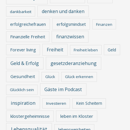
denken und danken
dankbarkeit
erfolgreichefrauen
erfolgsmindset
Finanzen
finanzwissen
Finanzielle Freiheit
Freiheit
Forever living
Geld
Freiheit leben
gesetzderanziehung
Geld & Erfolg
Gesundheit
Glück
Glück erkennen
Gäste im Podcast
Glücklich sein
inspiration
Kein Scheitern
Investieren
klostergeheimnisse
leben im Kloster
Lebensqualität
lebensweisheiten