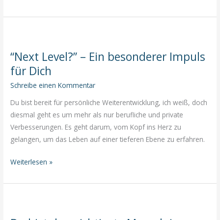
10
Fallstricke
solltest
du
“Next Level?” – Ein besonderer Impuls
vermeiden,
für Dich
wenn
Du
Schreibe einen Kommentar
in
Du bist bereit für persönliche Weiterentwicklung, ich weiß, doch
die
diesmal geht es um mehr als nur berufliche und private
Fülle
Verbesserungen. Es geht darum, vom Kopf ins Herz zu
kommen
gelangen, um das Leben auf einer tieferen Ebene zu erfahren.
willst
“Next
Weiterlesen »
Level?”
–
Ein
besonderer