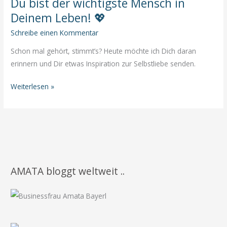
Du bist der wichtigste Mensch in
Impuls
Deinem Leben! 💖
für
Dich
Schreibe einen Kommentar
Schon mal gehört, stimmt’s? Heute möchte ich Dich daran
erinnern und Dir etwas Inspiration zur Selbstliebe senden.
Du
Weiterlesen »
bist
der
wichtigste
Mensch
in
Deinem
AMATA bloggt weltweit ..
Leben!
💖