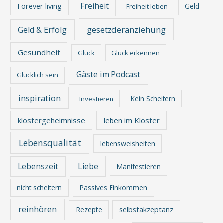
Freiheit
Forever living
Geld
Freiheit leben
gesetzderanziehung
Geld & Erfolg
Gesundheit
Glück
Glück erkennen
Gäste im Podcast
Glücklich sein
inspiration
Kein Scheitern
Investieren
klostergeheimnisse
leben im Kloster
Lebensqualität
lebensweisheiten
Lebenszeit
Liebe
Manifestieren
nicht scheitern
Passives Einkommen
reinhören
Rezepte
selbstakzeptanz