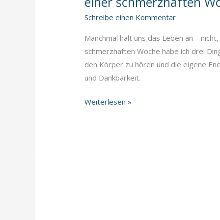
einer schmerzhaften W
Schreibe einen Kommentar
Manchmal hält uns das Leben an – nicht,
schmerzhaften Woche habe ich drei Dinge 
den Körper zu hören und die eigene Ener
und Dankbarkeit.
🌸
Weiterlesen »
Wenn
das
Leben
dich
kurz
anhält
–
drei