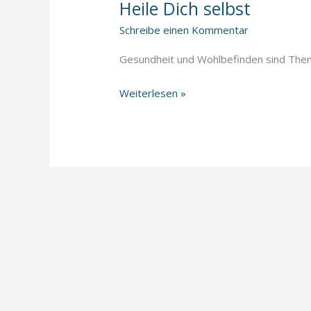
Learnings
Heile Dich selbst
aus
Schreibe einen Kommentar
einer
schmerzhaften
Gesundheit und Wohlbefinden sind Theme
Woche
Heile
Weiterlesen »
Dich
selbst