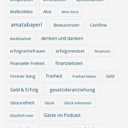
Aloe
#selbstliebe
Aloe Vera
amatabayerl
Bewusstsein
Cashflow
denken und danken
dankbarkeit
erfolgreichefrauen
erfolgsmindset
Finanzen
finanzwissen
Finanzielle Freiheit
Freiheit
Forever living
Geld
Freiheit leben
gesetzderanziehung
Geld & Erfolg
Gesundheit
Glück
Glück erkennen
Gäste im Podcast
Glücklich sein