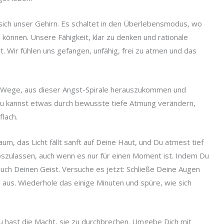
ich unser Gehirn. Es schaltet in den Überlebensmodus, wo
können. Unsere Fähigkeit, klar zu denken und rationale
t. Wir fühlen uns gefangen, unfähig, frei zu atmen und das
bt Wege, aus dieser Angst-Spirale herauszukommen und
 Du kannst etwas durch bewusste tiefe Atmung verändern,
flach.
Raum, das Licht fällt sanft auf Deine Haut, und Du atmest tief
 loszulassen, auch wenn es nur für einen Moment ist. Indem Du
uch Deinen Geist. Versuche es jetzt: Schließe Deine Augen
m aus. Wiederhole das einige Minuten und spüre, wie sich
u hast die Macht, sie zu durchbrechen. Umgebe Dich mit