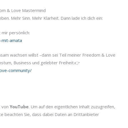
eedom & Love Mastermind
ben. Mehr Sinn. Mehr Klarheit. Dann lade ich dich ein:
 mir persönlich:
l-mit-amata
nsam wachsen willst –dann sei Teil meiner Freedom & Love
stum, Business und gelebter Freiheit.👉
love-community/
t von
YouTube
. Um auf den eigentlichen Inhalt zuzugreifen,
itte beachten Sie, dass dabei Daten an Drittanbieter