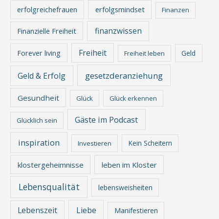
erfolgreichefrauen
erfolgsmindset
Finanzen
finanzwissen
Finanzielle Freiheit
Freiheit
Forever living
Geld
Freiheit leben
gesetzderanziehung
Geld & Erfolg
Gesundheit
Glück
Glück erkennen
Gäste im Podcast
Glücklich sein
inspiration
Kein Scheitern
Investieren
klostergeheimnisse
leben im Kloster
Lebensqualität
lebensweisheiten
Lebenszeit
Liebe
Manifestieren