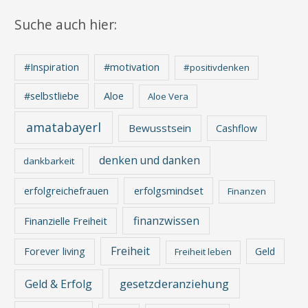
Suche auch hier:
#Inspiration
#motivation
#positivdenken
Aloe
#selbstliebe
Aloe Vera
amatabayerl
Bewusstsein
Cashflow
denken und danken
dankbarkeit
erfolgreichefrauen
erfolgsmindset
Finanzen
finanzwissen
Finanzielle Freiheit
Freiheit
Forever living
Geld
Freiheit leben
gesetzderanziehung
Geld & Erfolg