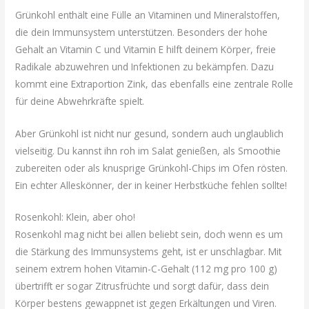
Grünkohl enthält eine Fülle an Vitaminen und Mineralstoffen,
die dein Immunsystem unterstützen. Besonders der hohe
Gehalt an Vitamin C und Vitamin E hilft deinem Körper, freie
Radikale abzuwehren und Infektionen zu bekämpfen. Dazu
kommt eine Extraportion Zink, das ebenfalls eine zentrale Rolle
für deine Abwehrkräfte spielt.
Aber Grünkohl ist nicht nur gesund, sondern auch unglaublich
vielseitig. Du kannst ihn roh im Salat genießen, als Smoothie
zubereiten oder als knusprige Grünkohl-Chips im Ofen rösten.
Ein echter Alleskönner, der in keiner Herbstküche fehlen sollte!
Rosenkohl: Klein, aber oho!
Rosenkohl mag nicht bei allen beliebt sein, doch wenn es um
die Stärkung des Immunsystems geht, ist er unschlagbar. Mit
seinem extrem hohen Vitamin-C-Gehalt (112 mg pro 100 g)
übertrifft er sogar Zitrusfrüchte und sorgt dafür, dass dein
Körper bestens gewappnet ist gegen Erkältungen und Viren.