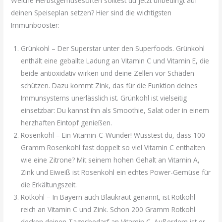
Welche Herbstgemüsesorten solltest du jetzt unbedingt auf
deinen Speiseplan setzen? Hier sind die wichtigsten
Immunbooster:
Grünkohl – Der Superstar unter den Superfoods. Grünkohl
enthält eine geballte Ladung an Vitamin C und Vitamin E, die
beide antioxidativ wirken und deine Zellen vor Schäden
schützen. Dazu kommt Zink, das für die Funktion deines
Immunsystems unerlässlich ist. Grünkohl ist vielseitig
einsetzbar: Du kannst ihn als Smoothie, Salat oder in einem
herzhaften Eintopf genießen.
Rosenkohl – Ein Vitamin-C-Wunder! Wusstest du, dass 100
Gramm Rosenkohl fast doppelt so viel Vitamin C enthalten
wie eine Zitrone? Mit seinem hohen Gehalt an Vitamin A,
Zink und Eiweiß ist Rosenkohl ein echtes Power-Gemüse für
die Erkältungszeit.
Rotkohl – In Bayern auch Blaukraut genannt, ist Rotkohl
reich an Vitamin C und Zink. Schon 200 Gramm Rotkohl
decken deinen Tagesbedarf an Vitamin C. Außerdem ist er