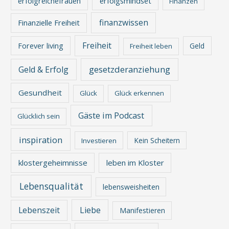
erfolgreichefrauen
erfolgsmindset
Finanzen
finanzwissen
Finanzielle Freiheit
Freiheit
Forever living
Geld
Freiheit leben
gesetzderanziehung
Geld & Erfolg
Gesundheit
Glück
Glück erkennen
Gäste im Podcast
Glücklich sein
inspiration
Kein Scheitern
Investieren
klostergeheimnisse
leben im Kloster
Lebensqualität
lebensweisheiten
Lebenszeit
Liebe
Manifestieren