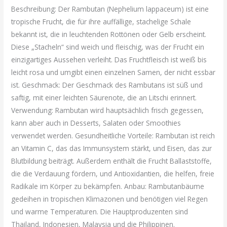
Beschreibung: Der Rambutan (Nephelium lappaceum) ist eine
tropische Frucht, die für ihre auffällige, stachelige Schale
bekannt ist, die in leuchtenden Rottönen oder Gelb erscheint.
Diese „Stacheln“ sind weich und fleischig, was der Frucht ein
einzigartiges Aussehen verleiht. Das Fruchtfleisch ist weiß bis
leicht rosa und umgibt einen einzelnen Samen, der nicht essbar
ist. Geschmack: Der Geschmack des Rambutans ist süß und
saftig, mit einer leichten Säurenote, die an Litschi erinnert.
Verwendung: Rambutan wird hauptsächlich frisch gegessen,
kann aber auch in Desserts, Salaten oder Smoothies
verwendet werden. Gesundheitliche Vorteile: Rambutan ist reich
an Vitamin C, das das Immunsystem stärkt, und Eisen, das zur
Blutbildung beiträgt. Außerdem enthält die Frucht Ballaststoffe,
die die Verdauung fördern, und Antioxidantien, die helfen, freie
Radikale im Körper zu bekämpfen. Anbau: Rambutanbäume
gedeihen in tropischen Klimazonen und benötigen viel Regen
und warme Temperaturen. Die Hauptproduzenten sind
Thailand, Indonesien, Malaysia und die Philippinen.