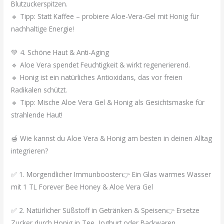
Blutzuckerspitzen.
🔹 Tipp: Statt Kaffee – probiere Aloe-Vera-Gel mit Honig für
nachhaltige Energie!
💚 4. Schöne Haut & Anti-Aging
🔹 Aloe Vera spendet Feuchtigkeit & wirkt regenerierend.
🔹 Honig ist ein natürliches Antioxidans, das vor freien
Radikalen schützt.
🔹 Tipp: Mische Aloe Vera Gel & Honig als Gesichtsmaske für
strahlende Haut!
🍯 Wie kannst du Aloe Vera & Honig am besten in deinen Alltag
integrieren?
✅ 1. Morgendlicher Immunbooster👉 Ein Glas warmes Wasser
mit 1 TL Forever Bee Honey & Aloe Vera Gel
✅ 2. Natürlicher Süßstoff in Getränken & Speisen👉 Ersetze
Zucker durch Honig in Tee, Joghurt oder Backwaren.