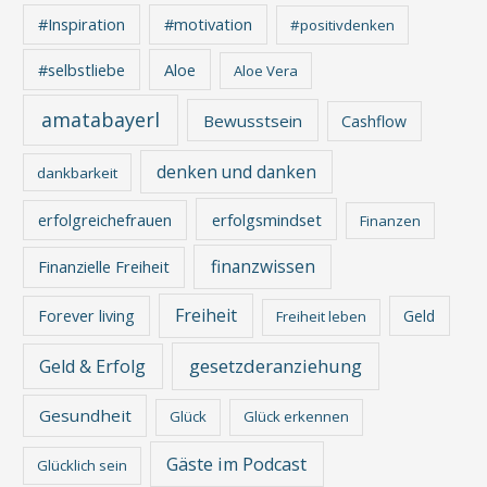
#Inspiration
#motivation
#positivdenken
Aloe
#selbstliebe
Aloe Vera
amatabayerl
Bewusstsein
Cashflow
denken und danken
dankbarkeit
erfolgreichefrauen
erfolgsmindset
Finanzen
finanzwissen
Finanzielle Freiheit
Freiheit
Forever living
Geld
Freiheit leben
gesetzderanziehung
Geld & Erfolg
Gesundheit
Glück
Glück erkennen
Gäste im Podcast
Glücklich sein