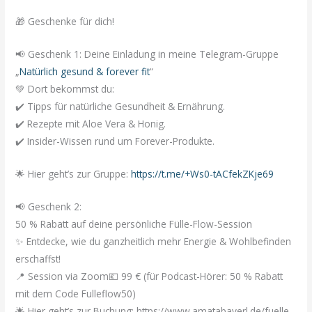
🎁 Geschenke für dich!
📢 Geschenk 1: Deine Einladung in meine Telegram-Gruppe
„
Natürlich gesund & forever fit
“
💚 Dort bekommst du:
✔️ Tipps für natürliche Gesundheit & Ernährung.
✔️ Rezepte mit Aloe Vera & Honig.
✔️ Insider-Wissen rund um Forever-Produkte.
🌟 Hier geht’s zur Gruppe:
https://t.me/+Ws0-tACfekZKje69
📢 Geschenk 2:
50 % Rabatt auf deine persönliche Fülle-Flow-Session
✨ Entdecke, wie du ganzheitlich mehr Energie & Wohlbefinden
erschaffst!
📍 Session via Zoom💶 99 € (für Podcast-Hörer: 50 % Rabatt
mit dem Code
Fulleflow50
)
🌟 Hier geht’s zur Buchung: https://www.amatabayerl.de/fuelle-