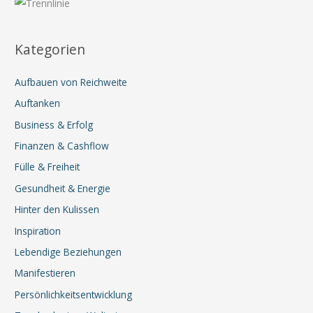
der
neuen
Kategorien
Welt
des
Aufbauen von Reichweite
Geldes
verbindest
Auftanken
Business & Erfolg
Finanzen & Cashflow
Fülle & Freiheit
Gesundheit & Energie
Hinter den Kulissen
Inspiration
Lebendige Beziehungen
Manifestieren
Persönlichkeitsentwicklung