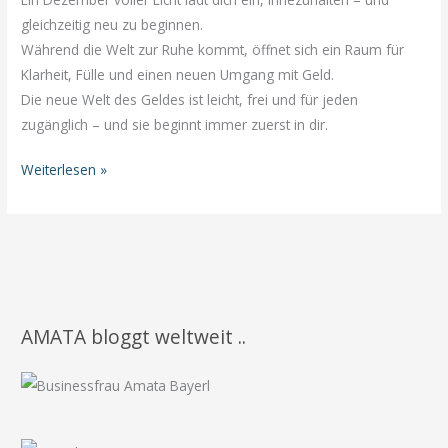
gleichzeitig neu zu beginnen.
Während die Welt zur Ruhe kommt, öffnet sich ein Raum für
Klarheit, Fülle und einen neuen Umgang mit Geld.
Die neue Welt des Geldes ist leicht, frei und für jeden
zugänglich – und sie beginnt immer zuerst in dir.
✨
Weiterlesen »
Ein
Dezember
voller
Licht:
Wie
du
AMATA bloggt weltweit ..
innere
und
äußere
Fülle
in