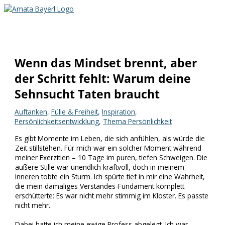
Zum
Inhalt
Hauptmenü
springen
Wenn das Mindset brennt, aber
der Schritt fehlt: Warum deine
Sehnsucht Taten braucht
Auftanken
,
Fülle & Freiheit
,
Inspiration
,
Persönlichkeitsentwicklung
,
Thema Persönlichkeit
Es gibt Momente im Leben, die sich anfühlen, als würde die
Zeit stillstehen. Für mich war ein solcher Moment während
meiner Exerzitien – 10 Tage im puren, tiefen Schweigen. Die
äußere Stille war unendlich kraftvoll, doch in meinem
Inneren tobte ein Sturm. Ich spürte tief in mir eine Wahrheit,
die mein damaliges Verstandes-Fundament komplett
erschütterte: Es war nicht mehr stimmig im Kloster. Es passte
nicht mehr.
Dabei hatte ich meine ewige Profess abgelegt. Ich war