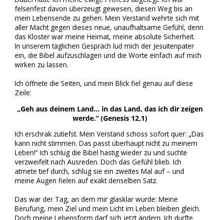
felsenfest davon überzeugt gewesen, diesen Weg bis an
mein Lebensende zu gehen. Mein Verstand wehrte sich mit
aller Macht gegen dieses neue, unaufhaltsame Gefühl, denn
das Kloster war meine Heimat, meine absolute Sicherheit.
In unserem täglichen Gespräch lud mich der Jesuitenpater
ein, die Bibel aufzuschlagen und die Worte einfach auf mich
wirken zu lassen.
Ich öffnete die Seiten, und mein Blick fiel genau auf diese
Zeile:
„Geh aus deinem Land… in das Land, das ich dir zeigen
werde.“ (Genesis 12,1)
Ich erschrak zutiefst. Mein Verstand schoss sofort quer: „Das
kann nicht stimmen. Das passt überhaupt nicht zu meinem
Leben!“ Ich schlug die Bibel hastig wieder zu und suchte
verzweifelt nach Ausreden. Doch das Gefühl blieb. Ich
atmete tief durch, schlug sie ein zweites Mal auf – und
meine Augen fielen auf exakt denselben Satz.
Das war der Tag, an dem mir glasklar wurde: Meine
Berufung, mein Ziel und mein Licht im Leben bleiben gleich.
Doch meine Lebensform darf sich jetzt ändern. Ich durfte