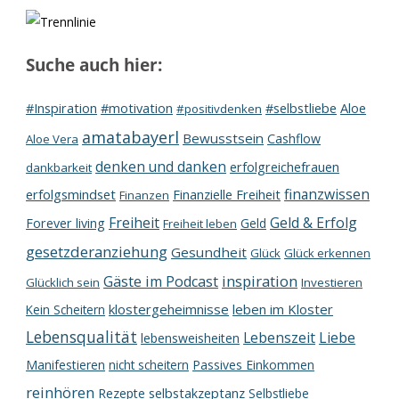
Suche auch hier:
#Inspiration
#motivation
Aloe
#selbstliebe
#positivdenken
amatabayerl
Bewusstsein
Cashflow
Aloe Vera
denken und danken
erfolgreichefrauen
dankbarkeit
finanzwissen
erfolgsmindset
Finanzielle Freiheit
Finanzen
Freiheit
Geld & Erfolg
Forever living
Geld
Freiheit leben
gesetzderanziehung
Gesundheit
Glück
Glück erkennen
inspiration
Gäste im Podcast
Glücklich sein
Investieren
klostergeheimnisse
leben im Kloster
Kein Scheitern
Lebensqualität
Lebenszeit
Liebe
lebensweisheiten
Manifestieren
nicht scheitern
Passives Einkommen
reinhören
Rezepte
selbstakzeptanz
Selbstliebe