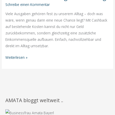
Schreibe einen Kommentar
Viele Ausgaben gehören fest zu unserem Alltag – doch was
wäre, wenn genau darin eine neue Chance liegt? Mit Cashback
auf bestehende Kosten kannst du nicht nur Geld
zurückbekommen, sondern gleichzeitig eine zusätzliche
Einkommensquelle aufbauen. Einfach, nachvollziehbar und
direkt im Alltag umsetzbar.
Cashback
Weiterlesen »
nutzen
&
neue
Einkommensmöglichkeiten
aufbauen
–
AMATA bloggt weltweit ..
eine
einfache
Lösung