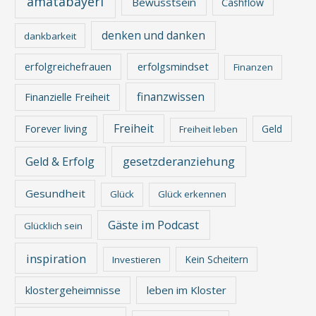
amatabayerl
Bewusstsein
Cashflow
denken und danken
dankbarkeit
erfolgreichefrauen
erfolgsmindset
Finanzen
finanzwissen
Finanzielle Freiheit
Freiheit
Forever living
Geld
Freiheit leben
gesetzderanziehung
Geld & Erfolg
Gesundheit
Glück
Glück erkennen
Gäste im Podcast
Glücklich sein
inspiration
Kein Scheitern
Investieren
klostergeheimnisse
leben im Kloster