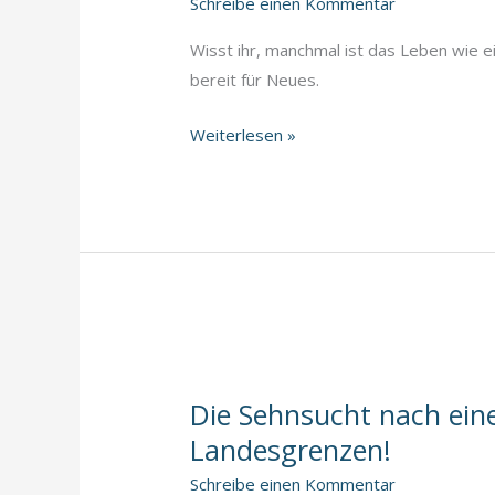
Schreibe einen Kommentar
Wisst ihr, manchmal ist das Leben wie ei
bereit für Neues.
Das
Weiterlesen »
Geheimnis
des
Loslassens
liegt
nicht
im
Verlieren,
sondern
im
Die Sehnsucht nach ein
Finden
Landesgrenzen!
von
Schreibe einen Kommentar
Freiheit