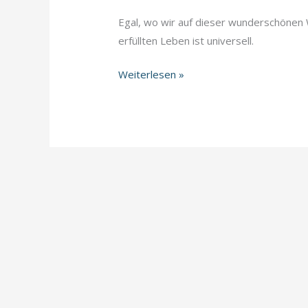
Egal, wo wir auf dieser wunderschönen 
erfüllten Leben ist universell.
Die
Weiterlesen »
Sehnsucht
nach
einem
erfüllten
Leben
kennt
keine
Landesgrenzen!