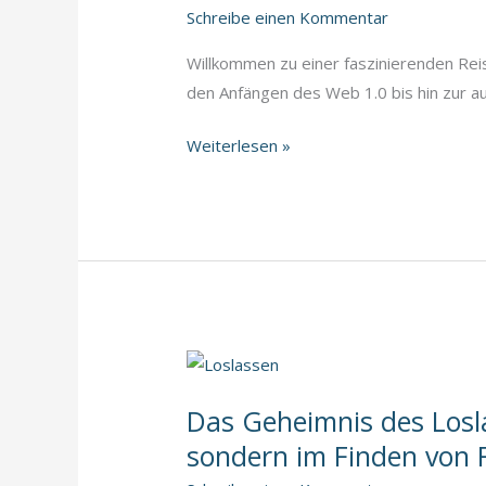
Schreibe einen Kommentar
Willkommen zu einer faszinierenden Rei
den Anfängen des Web 1.0 bis hin zur au
Die
Weiterlesen »
Evolution
des
Internets:
Von
Web
1.0
bis
zur
KI-
Das Geheimnis des Loslas
Ära
sondern im Finden von F