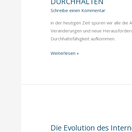
DURCHHALTEN
Schreibe einen Kommentar
in der heutigen Zeit spüren wir alle die A
Veränderungen und neue Herausforderun
Durchhaltefähigkeit aufkommen.
Change
Weiterlesen »
your
Life
VERÄNDERUNGEN
ANGEHEN
UND
DURCHHALTEN
Die Evolution des Intern