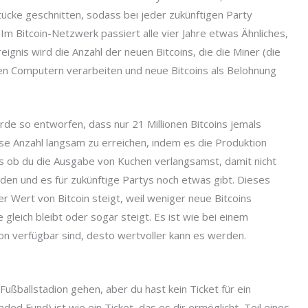
Stücke geschnitten, sodass bei jeder zukünftigen Party
Im Bitcoin-Netzwerk passiert alle vier Jahre etwas Ähnliches,
ignis wird die Anzahl der neuen Bitcoins, die die Miner (die
hren Computern verarbeiten und neue Bitcoins als Belohnung
de so entworfen, dass nur 21 Millionen Bitcoins jemals
iese Anzahl langsam zu erreichen, indem es die Produktion
als ob du die Ausgabe von Kuchen verlangsamst, damit nicht
den und es für zukünftige Partys noch etwas gibt. Dieses
 Wert von Bitcoin steigt, weil weniger neue Bitcoins
leich bleibt oder sogar steigt. Es ist wie bei einem
n verfügbar sind, desto wertvoller kann es werden.
s Fußballstadion gehen, aber du hast kein Ticket für ein
ed Fund) ist wie ein Ticket, das es dir ermöglicht, Teil eines