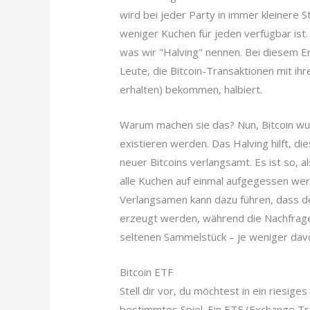
wird bei jeder Party in immer kleinere 
weniger Kuchen für jeden verfügbar ist. 
was wir "Halving" nennen. Bei diesem Ere
Leute, die Bitcoin-Transaktionen mit i
erhalten) bekommen, halbiert.
Warum machen sie das? Nun, Bitcoin wur
existieren werden. Das Halving hilft, d
neuer Bitcoins verlangsamt. Es ist so, 
alle Kuchen auf einmal aufgegessen wer
Verlangsamen kann dazu führen, dass der
erzeugt werden, während die Nachfrage g
seltenen Sammelstück – je weniger davo
Bitcoin ETF
Stell dir vor, du möchtest in ein riesige
bestimmtes Spiel. Ein ETF (Exchange Trad