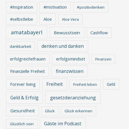
#Inspiration
#motivation
#positivdenken
Aloe
#selbstliebe
Aloe Vera
amatabayerl
Bewusstsein
Cashflow
denken und danken
dankbarkeit
erfolgreichefrauen
erfolgsmindset
Finanzen
finanzwissen
Finanzielle Freiheit
Freiheit
Forever living
Geld
Freiheit leben
gesetzderanziehung
Geld & Erfolg
Gesundheit
Glück
Glück erkennen
Gäste im Podcast
Glücklich sein