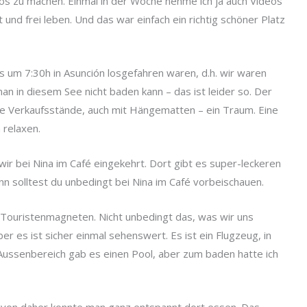
s zu machen. Einmal in der Woche nehme ich ja auch Videos
nd frei leben. Und das war einfach ein richtig schöner Platz
ts um 7:30h in Asunción losgefahren waren, d.h. wir waren
man in diesem See nicht baden kann – das ist leider so. Der
viele Verkaufsstände, auch mit Hängematten – ein Traum. Eine
 relaxen.
wir bei Nina im Café eingekehrt. Dort gibt es super-leckeren
nn solltest du unbedingt bei Nina im Café vorbeischauen.
Touristenmagneten. Nicht unbedingt das, was wir uns
 es ist sicher einmal sehenswert. Es ist ein Flugzeug, in
ussenbereich gab es einen Pool, aber zum baden hatte ich