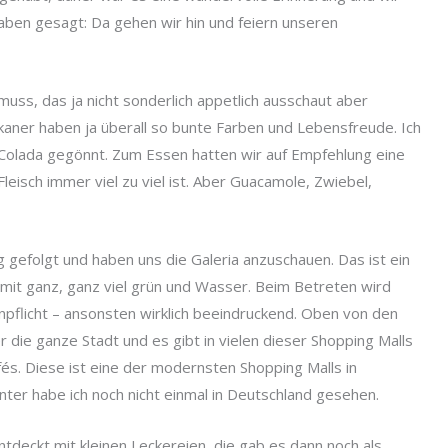
ben gesagt: Da gehen wir hin und feiern unseren
uss, das ja nicht sonderlich appetlich ausschaut aber
kaner haben ja überall so bunte Farben und Lebensfreude. Ich
 Colada gegönnt. Zum Essen hatten wir auf Empfehlung eine
eisch immer viel zu viel ist. Aber Guacamole, Zwiebel,
 gefolgt und haben uns die Galeria anzuschauen. Das ist ein
it ganz, ganz viel grün und Wasser. Beim Betreten wird
licht – ansonsten wirklich beeindruckend. Oben von den
 die ganze Stadt und es gibt in vielen dieser Shopping Malls
fés. Diese ist eine der modernsten Shopping Malls in
nter habe ich noch nicht einmal in Deutschland gesehen.
ntdeckt mit kleinen Leckereien, die gab es dann noch als