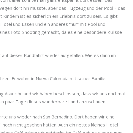
s, von daher konnte man ganz entspannt dort essen. Das
wegen dort hin müsste, aber das Flugzeug und der Pool – das
Kindern ist es sicherlich ein Erlebnis dort zu sein. Es gibt
 Hotel und Essen und ein anderes “nur” mit Pool und
kleines Foto-Shooting gemacht, da es eine besondere Kulisse
ir auf dieser Rundfahrt wieder aufgefallen. Wie es dann im
hren. Er wohnt in Nueva Colombia mit seiner Familie.
g Asunción und wir haben beschlossen, dass wir uns nochmal
 ein paar Tage dieses wunderbare Land anzuschauen.
hrte uns wieder nach San Bernadino. Dort haben wir eine
l noch nicht gesehen hatten. Auch ein nettes kleines Hotel
schönes Café haben wir entdeckt. Im Café gab es einen super-