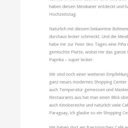
haben diesen Mexikaner entdeckt und ha
Hochzeitstag.
Natürlich mit diesem bekanntne Bohnenm
durchaus lecker schmeckt. Und die Mexi
habe mir zur Feier des Tages eine Piña
gemischte Platte, wobei mir das ganze Fl
Paprika – super lecker.
Wir sind noch einer weiteren Empfehlung
ganz neues modernes Shopping Center m
auch Temperatur gemessen und Maskenpf
Restaurants aus hat man einen Blick über
auch Kinobereiche und natürlich viele Ca
Paraguay, ich glaube so ein Shopping Ce
Wir haben dort ein französisches Café e