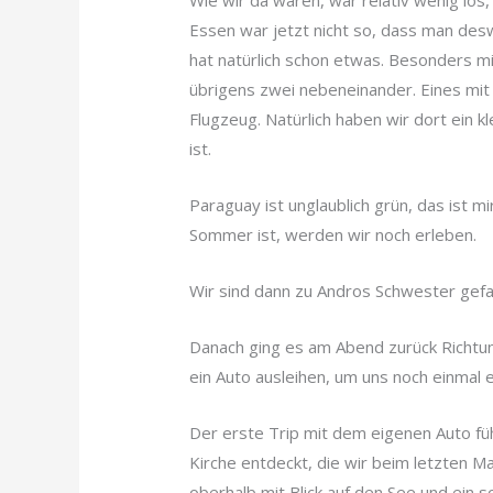
Wie wir da waren, war relativ wenig lo
Essen war jetzt nicht so, dass man des
hat natürlich schon etwas. Besonders mit 
übrigens zwei nebeneinander. Eines mit
Flugzeug. Natürlich haben wir dort ein 
ist.
Paraguay ist unglaublich grün, das ist m
Sommer ist, werden wir noch erleben.
Wir sind dann zu Andros Schwester gefa
Danach ging es am Abend zurück Richtun
ein Auto ausleihen, um uns noch einmal
Der erste Trip mit dem eigenen Auto fü
Kirche entdeckt, die wir beim letzten Ma
oberhalb mit Blick auf den See und ein 