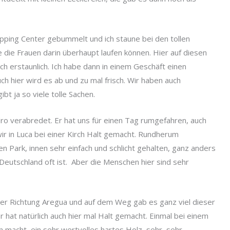
pping Center gebummelt und ich staune bei den tollen
e die Frauen darin überhaupt laufen können. Hier auf diesen
ch erstaunlich. Ich habe dann in einem Geschäft einen
ch hier wird es ab und zu mal frisch. Wir haben auch
t ja so viele tolle Sachen.
ro verabredet. Er hat uns für einen Tag rumgefahren, auch
ir in Luca bei einer Kirch Halt gemacht. Rundherum
 Park, innen sehr einfach und schlicht gehalten, ganz anders
in Deutschland oft ist. Aber die Menschen hier sind sehr
iter Richtung Aregua und auf dem Weg gab es ganz viel dieser
hat natürlich auch hier mal Halt gemacht. Einmal bei einem
macht, ein sehr wertvolles hartes Holz, sehr, sehr