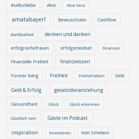
Aloe
#selbstliebe
Aloe Vera
amatabayerl
Bewusstsein
Cashflow
denken und danken
dankbarkeit
erfolgreichefrauen
erfolgsmindset
Finanzen
finanzwissen
Finanzielle Freiheit
Freiheit
Forever living
Geld
Freiheit leben
gesetzderanziehung
Geld & Erfolg
Gesundheit
Glück
Glück erkennen
Gäste im Podcast
Glücklich sein
inspiration
Kein Scheitern
Investieren