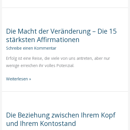
es
Sinn
macht,
jetzt
Die Macht der Veränderung – Die 15
in
stärksten Affirmationen
Bitcoin
zu
Schreibe einen Kommentar
investieren
Erfolg ist eine Reise, die viele von uns antreten, aber nur
wenige erreichen ihr volles Potenzial.
Die
Weiterlesen »
Macht
der
Veränderung
–
Die Beziehung zwischen Ihrem Kopf
Die
und Ihrem Kontostand
15
stärksten