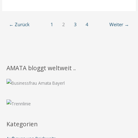
Level?”
–
Ein
←
Zurück
1
2
3
4
Weiter
→
besonderer
Impuls
für
Dich
AMATA bloggt weltweit ..
Kategorien