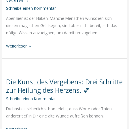
Schreibe einen Kommentar
Aber hier ist der Haken: Manche Menschen wünschen sich
diesen magischen Geldsegen, sind aber nicht bereit, sich das
nötige Wissen anzueignen, um damit umzugehen.
Das
Weiterlesen »
schnelle,
mühelose
Geld,
ohne
Die Kunst des Vergebens: Drei Schritte
viel
zur Heilung des Herzens. 💕
Aufwand
–
Schreibe einen Kommentar
wer
Du hast es sicherlich schon erlebt, dass Worte oder Taten
würde
anderer tief in Dir eine alte Wunde aufreißen können.
das
nicht
Die