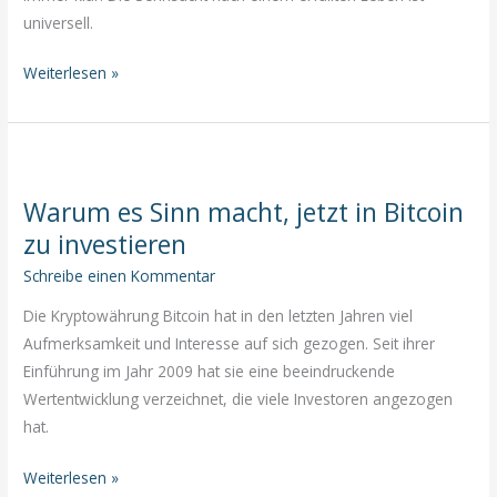
universell.
Die
Weiterlesen »
Sehnsucht
nach
einem
erfüllten
Warum es Sinn macht, jetzt in Bitcoin
Leben
zu investieren
kennt
keine
Schreibe einen Kommentar
Landesgrenzen!
Die Kryptowährung Bitcoin hat in den letzten Jahren viel
Aufmerksamkeit und Interesse auf sich gezogen. Seit ihrer
Einführung im Jahr 2009 hat sie eine beeindruckende
Wertentwicklung verzeichnet, die viele Investoren angezogen
hat.
Warum
Weiterlesen »