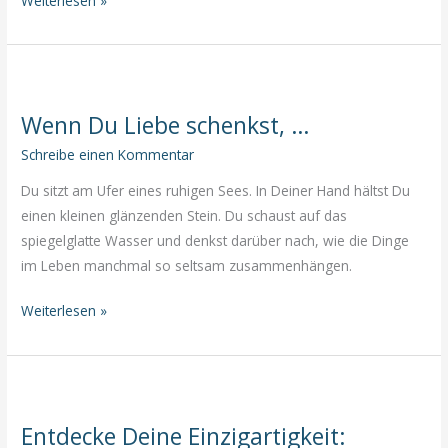
Weiterlesen »
wollen?
Kunst
des
Vergebens:
Drei
Wenn Du Liebe schenkst, …
Schritte
zur
Schreibe einen Kommentar
Heilung
Du sitzt am Ufer eines ruhigen Sees. In Deiner Hand hältst Du
des
einen kleinen glänzenden Stein. Du schaust auf das
Herzens. 💕
spiegelglatte Wasser und denkst darüber nach, wie die Dinge
im Leben manchmal so seltsam zusammenhängen.
Wenn
Weiterlesen »
Du
Liebe
schenkst,
…
Entdecke Deine Einzigartigkeit: