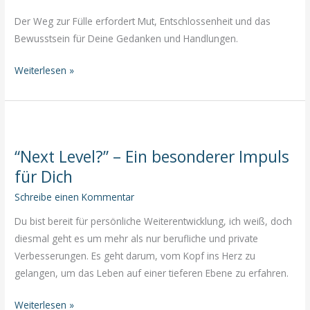
Der Weg zur Fülle erfordert Mut, Entschlossenheit und das
Bewusstsein für Deine Gedanken und Handlungen.
Diese
Weiterlesen »
10
Fallstricke
solltest
du
“Next Level?” – Ein besonderer Impuls
vermeiden,
für Dich
wenn
Du
Schreibe einen Kommentar
in
Du bist bereit für persönliche Weiterentwicklung, ich weiß, doch
die
diesmal geht es um mehr als nur berufliche und private
Fülle
Verbesserungen. Es geht darum, vom Kopf ins Herz zu
kommen
gelangen, um das Leben auf einer tieferen Ebene zu erfahren.
willst
“Next
Weiterlesen »