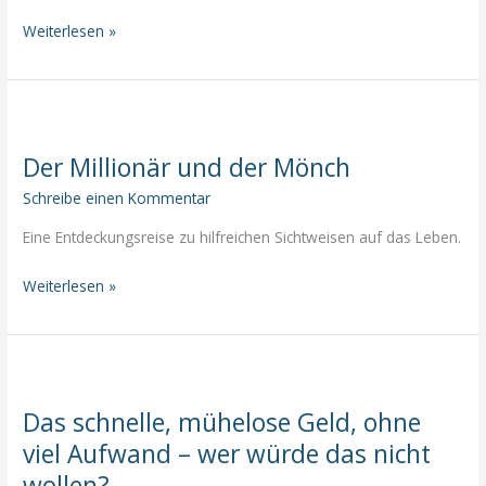
Bist
Weiterlesen »
Du
auch
manchmal
zu
Der Millionär und der Mönch
selbstkritisch?
Schreibe einen Kommentar
Eine Entdeckungsreise zu hilfreichen Sichtweisen auf das Leben.
Der
Weiterlesen »
Millionär
und
der
Mönch
Das schnelle, mühelose Geld, ohne
viel Aufwand – wer würde das nicht
wollen?