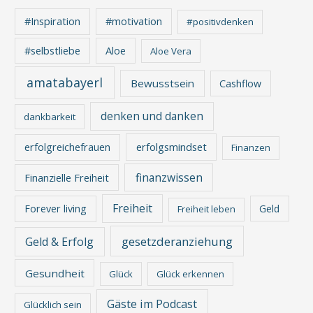
#Inspiration
#motivation
#positivdenken
Aloe
#selbstliebe
Aloe Vera
amatabayerl
Bewusstsein
Cashflow
denken und danken
dankbarkeit
erfolgreichefrauen
erfolgsmindset
Finanzen
finanzwissen
Finanzielle Freiheit
Freiheit
Forever living
Geld
Freiheit leben
gesetzderanziehung
Geld & Erfolg
Gesundheit
Glück
Glück erkennen
Gäste im Podcast
Glücklich sein