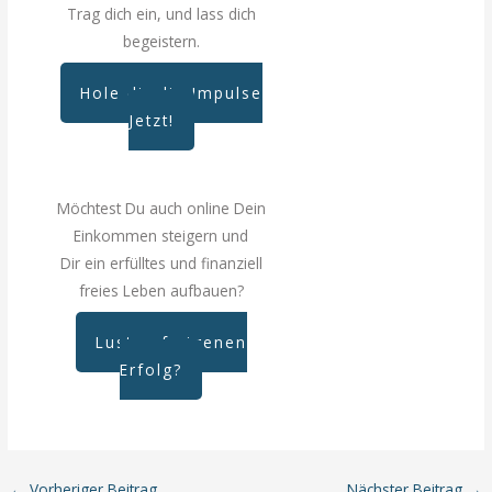
Trag dich ein, und lass dich
begeistern.
Hole dir die Impulse
Jetzt!
Möchtest Du auch online Dein
Einkommen steigern und
Dir ein erfülltes und finanziell
freies Leben aufbauen?
Lust auf eigenen
Erfolg?
←
Vorheriger Beitrag
Nächster Beitrag
→