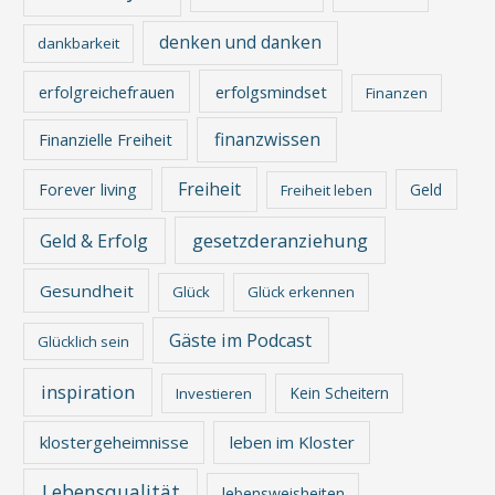
denken und danken
dankbarkeit
erfolgreichefrauen
erfolgsmindset
Finanzen
finanzwissen
Finanzielle Freiheit
Freiheit
Forever living
Geld
Freiheit leben
gesetzderanziehung
Geld & Erfolg
Gesundheit
Glück
Glück erkennen
Gäste im Podcast
Glücklich sein
inspiration
Kein Scheitern
Investieren
klostergeheimnisse
leben im Kloster
Lebensqualität
lebensweisheiten