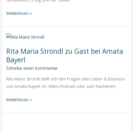
Gesundheit,
Weiterlesen »
Erfolg
und
die
“Diaíta”
Rita Maria Strondl zu Gast bei Amata
Bayerl
Schreibe einen Kommentar
Rita Maria Strondl stellt sich den Fragen über Leben & Business
von Amata Bayerl. Im Video-Podcast oder zum Nachlesen.
Rita
Weiterlesen »
Maria
Strondl
zu
Gast