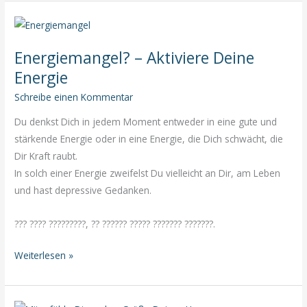
Du
tun,
wenn
Energiemangel? – Aktiviere Deine
Du
wüsstest,
Energie
dass
Schreibe einen Kommentar
Du
Du denkst Dich in jedem Moment entweder in eine gute und
nicht
stärkende Energie oder in eine Energie, die Dich schwächt, die
scheitern
Dir Kraft raubt.
kannst?
In solch einer Energie zweifelst Du vielleicht an Dir, am Leben
und hast depressive Gedanken.
??? ???? ?????????, ?? ?????? ????? ??????? ????̈???.
Energiemangel?
Weiterlesen »
–
Aktiviere
Deine