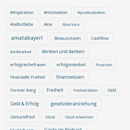
#Inspiration
#motivation
#positivdenken
Aloe
#selbstliebe
Aloe Vera
amatabayerl
Bewusstsein
Cashflow
denken und danken
dankbarkeit
erfolgreichefrauen
erfolgsmindset
Finanzen
finanzwissen
Finanzielle Freiheit
Freiheit
Forever living
Geld
Freiheit leben
gesetzderanziehung
Geld & Erfolg
Gesundheit
Glück
Glück erkennen
Gäste im Podcast
Glücklich sein