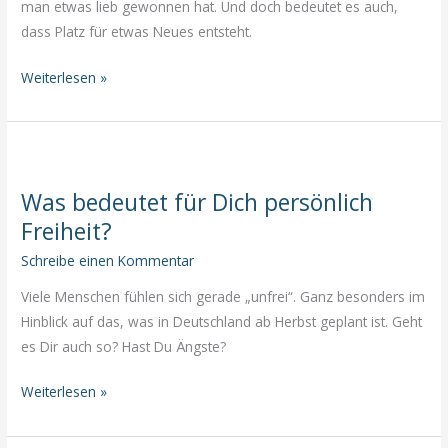
man etwas lieb gewonnen hat. Und doch bedeutet es auch,
dass Platz für etwas Neues entsteht.
Loslassen
Weiterlesen »
schafft
Platz
für
Neues
Was bedeutet für Dich persönlich
Freiheit?
Schreibe einen Kommentar
Viele Menschen fühlen sich gerade „unfrei“. Ganz besonders im
Hinblick auf das, was in Deutschland ab Herbst geplant ist. Geht
es Dir auch so? Hast Du Ängste?
Was
Weiterlesen »
bedeutet
für