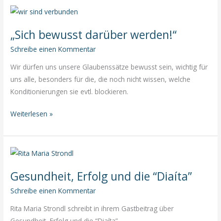
Dich
persönlich
„Sich bewusst darüber werden!“
Freiheit?
Schreibe einen Kommentar
Wir dürfen uns unsere Glaubenssätze bewusst sein, wichtig für
uns alle, besonders für die, die noch nicht wissen, welche
Konditionierungen sie evtl. blockieren.
„Sich
Weiterlesen »
bewusst
darüber
werden!“
Gesundheit, Erfolg und die “Diaíta”
Schreibe einen Kommentar
Rita Maria Strondl schreibt in ihrem Gastbeitrag über
Gesundheit, Erfolg und die “Diaíta”.