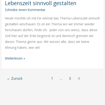
Lebenszeit sinnvoll gestalten
bei
Amata
Schreibe einen Kommentar
Bayerl
Heute möchte ich mit Dir einmal das Thema Lebenszeit sinnvoll
gestalten anschauen. Es ist ein Thema wo wir immer wieder
hinschauen dürfen, finde ich. Jeder von uns weiss, dass diese
Zeit hier auf der Erde begrenzt ist und dennoch grenzen wir
dieses Thema gerne aus. Wir wissen alle, dass wir keine
Ahnung haben, wie viel
Lebenszeit
Weiterlesen »
sinnvoll
gestalten
←
Zurück
1
…
3
4